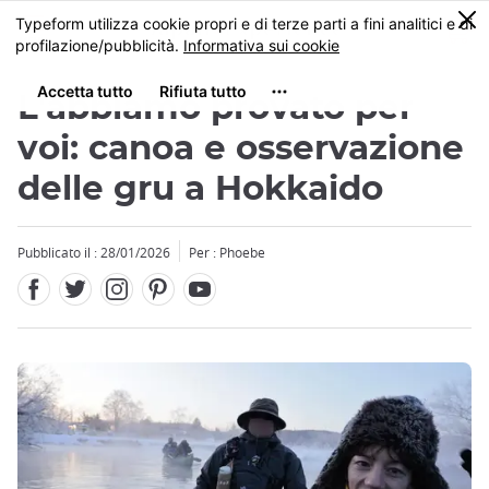
Facebook
Twitter
Instagram
Pinterest
Youtube
Skip
0
MENU
to
main
content
L'abbiamo provato per
voi: canoa e osservazione
delle gru a Hokkaido
Close
Pubblicato il : 28/01/2026
Per : Phoebe