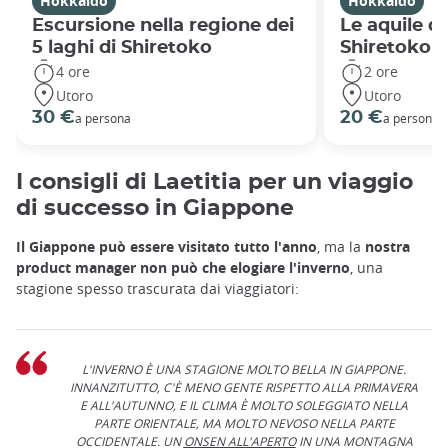
Hokkaido
Hokkaido
Escursione nella regione dei
Le aquile d
5 laghi di Shiretoko
Shiretoko
4 ore
2 ore
Utoro
Utoro
30 €
20 €
a persona
a persona
I consigli di Laetitia per un viaggio
di successo in Giappone
Il Giappone può essere visitato tutto l'anno
, ma la
nostra
product manager non può che elogiare l'inverno
, una
stagione spesso trascurata dai viaggiatori:
L'INVERNO È UNA STAGIONE MOLTO BELLA IN GIAPPONE.
INNANZITUTTO, C'È MENO GENTE RISPETTO ALLA PRIMAVERA
E ALL'AUTUNNO, E IL CLIMA È MOLTO SOLEGGIATO NELLA
PARTE ORIENTALE, MA MOLTO NEVOSO NELLA PARTE
OCCIDENTALE. UN
ONSEN ALL'APERTO
IN UNA MONTAGNA