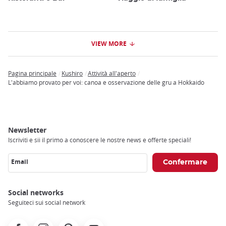
VIEW MORE
Pagina principale
Kushiro
Attività all'aperto
Breadcrumb
L'abbiamo provato per voi: canoa e osservazione delle gru a Hokkaido
Newsletter
Iscriviti e sii il primo a conoscere le nostre news e offerte speciali!
Email
Social networks
Seguiteci sui social network
Facebook
Instagram
Pinterest
Youtube