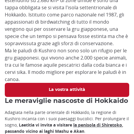
estendono su 2.680 km² di zone umide e sono una
tappa obbligata se si visita l'isola settentrionale di
Hokkaido. Istituito come parco nazionale nel 1987, gli
appassionati di birdwatching di tutto il mondo
vengono qui per osservare la gru giapponese, una
specie che un tempo si pensava fosse estinta ma che è
sopravvissuta grazie agli sforzi di conservazione.
Ma le paludi di Kushiro non sono solo un rifugio per le
gru giapponesi. qui vivono anche 2.000 specie animali,
tra cui le famose aquile pescatrici dalla coda bianca e i
cervi sika. Il modo migliore per esplorare le paludi è in
canoa.
La vostra attività
Le meraviglie nascoste di Hokkaido
Adagiata nella parte orientale di Hokkaido, la regione di
Kushiro incanta con i suoi paesaggi bucolici. Per prolungare il
sogno,
Laetitia vi invita a visitare
la penisola di Shiretoko
,
passando vicino ai laghi Mashu e Akan
.