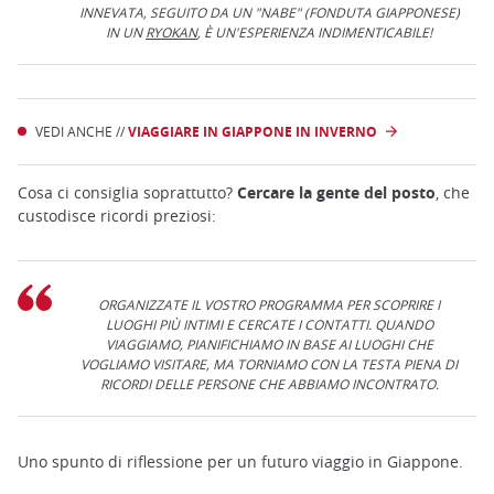
INNEVATA, SEGUITO DA UN "NABE" (FONDUTA GIAPPONESE)
IN UN
RYOKAN
, È UN'ESPERIENZA INDIMENTICABILE!
VEDI ANCHE //
VIAGGIARE IN GIAPPONE IN INVERNO
Cosa ci consiglia soprattutto?
Cercare la gente del posto
, che
custodisce ricordi preziosi:
ORGANIZZATE IL VOSTRO PROGRAMMA PER SCOPRIRE I
LUOGHI PIÙ INTIMI E CERCATE I CONTATTI. QUANDO
VIAGGIAMO, PIANIFICHIAMO IN BASE AI LUOGHI CHE
VOGLIAMO VISITARE, MA TORNIAMO CON LA TESTA PIENA DI
RICORDI DELLE PERSONE CHE ABBIAMO INCONTRATO.
Uno spunto di riflessione per un futuro viaggio in Giappone.