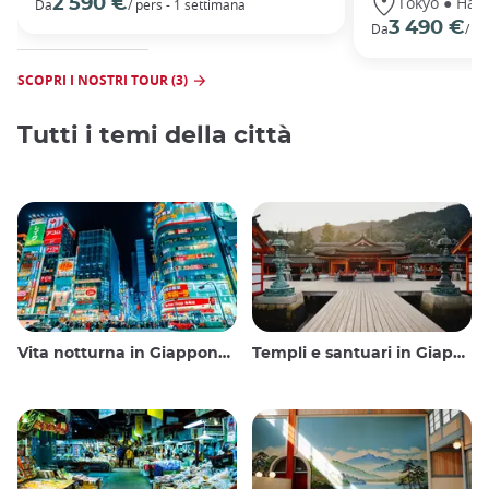
Tokyo ● Hako
2 590 €
Da
/ pers - 1 settimana
3 490 €
Da
/ pe
SCOPRI I NOSTRI TOUR (3)
Tutti i temi della città
Vita notturna in Giappone: uscire, vedere e bere
Templi e santuari in Giappone