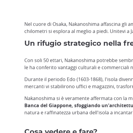
Nel cuore di Osaka, Nakanoshima affascina gli ama
chilometri si esplora al meglio a piedi. Unitevi a
Un rifugio strategico nella f
Con soli 50 ettari, Nakanoshima potrebbe sembra
le ha conferito vantaggi culturali e commerciali n
Durante il periodo Edo (1603-1868), l'isola diven
mercanti vi stabilirono uffici e magazzini, trasf
Nakanoshima si è veramente affermata con la m
Banca del Giappone, sfoggiando un'architettur
natura e raffinatezza urbana dell'isola a incantare 
Cosa vedere e fare?