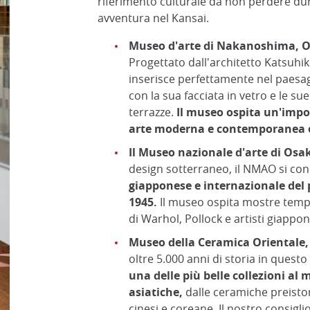
riferimento culturale da non perdere dur
avventura nel Kansai.
Museo d'arte di Nakanoshima, 
Progettato dall'architetto Katsuhik
inserisce perfettamente nel paes
con la sua facciata in vetro e le su
terrazze.
Il museo ospita un'impo
arte moderna e contemporanea e
Il Museo nazionale d'arte di Os
design sotterraneo, il NMAO si conc
giapponese e internazionale del 
1945.
Il museo ospita mostre tem
di Warhol, Pollock e artisti giappo
Museo della Ceramica Orientale,
oltre 5.000 anni di storia in quest
una delle più belle collezioni al
asiatiche,
dalle ceramiche preistor
cinesi e coreane. Il nostro consigli