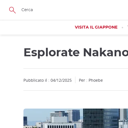
Facebook
Twitter
Instagram
Pinterest
Youtube
Skip
to
main
content
VISITA IL GIAPPONE
Esplorate Nakanos
Close
Pubblicato il : 04/12/2025
Per : Phoebe