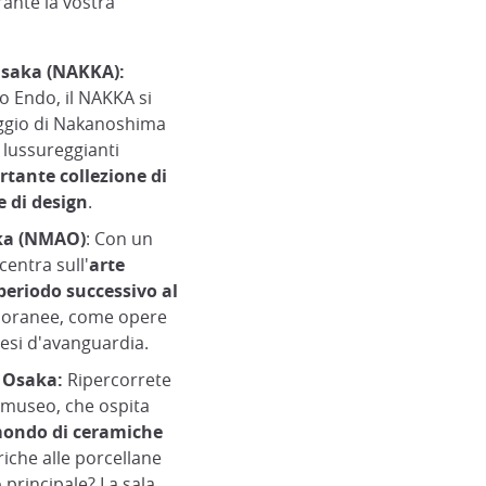
ante la vostra
Osaka (NAKKA):
o Endo, il NAKKA si
aggio di Nakanoshima
e lussureggianti
rtante collezione di
 di design
.
aka (NMAO)
: Con un
entra sull'
arte
periodo successivo al
poranee, come opere
nesi d'avanguardia.
 Osaka:
Ripercorrete
o museo, che ospita
 mondo di ceramiche
iche alle porcellane
o principale? La sala