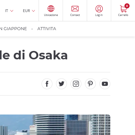
0
IT
EUR
Ubicazione
Contact
Log in
Carrello
IN GIAPPONE
ATTIVITA
le di Osaka