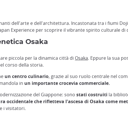
nti dell'arte e dell'architettura. Incastonata tra i fiumi D
 Japan Experience per scoprire il vibrante spirito culturale d
renetica Osaka
re piccola per la dinamica città di
Osaka
. Eppure la sua po
el corso della storia.
ne
un centro culinario
, grazie al suo ruolo centrale nel comm
ormandola in
un importante crocevia commerciale.
odernizzazione del Giappone: sono
stati costruiti
la bibliot
a occidentale che rifletteva l'ascesa di Osaka come met
i visitatori.