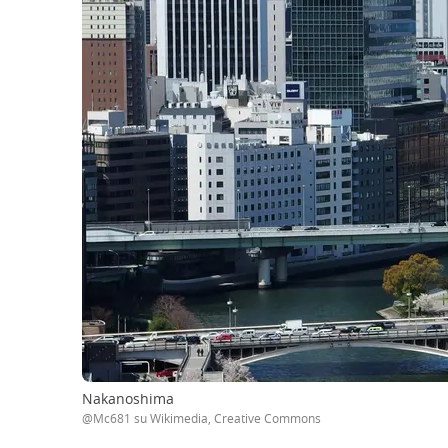
Nakanoshima
@Mc681 su Wikimedia, Creative Commons