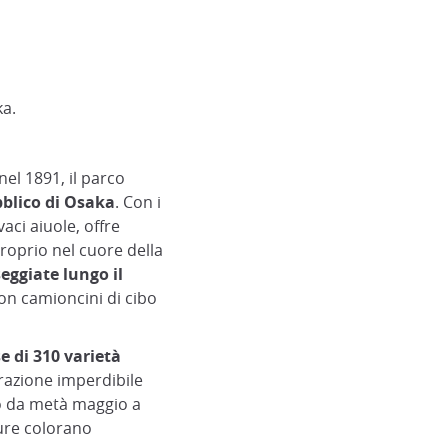
ka.
el 1891, il parco
blico di Osaka
. Con i
vaci aiuole, offre
roprio nel cuore della
seggiate lungo il
con camioncini di cibo
e di 310 varietà
ttrazione imperdibile
to da metà maggio a
ure colorano