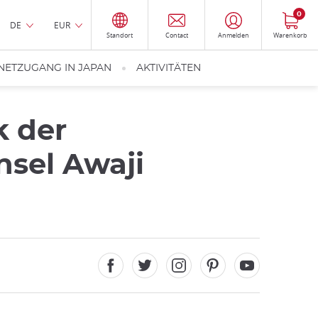
0
DE
EUR
Standort
Contact
Anmelden
Warenkorb
NETZUGANG IN JAPAN
AKTIVITÄTEN
 der
nsel Awaji