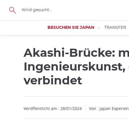
Facebook
Twitter
Instagram
Pinterest
Youtube
Größe
BESUCHEN SIE JAPAN
TRANSFER
Akashi-Brücke: 
Ingenieurskunst,
verbindet
Veröffentlicht am : 28/01/2024
Von : Japan Experie