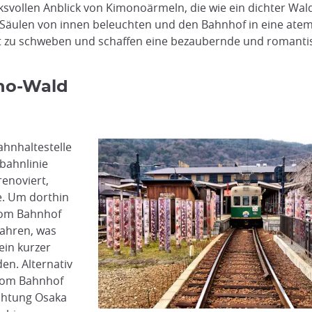
svollen Anblick von Kimonoärmeln, die wie ein dichter Wal
e Säulen von innen beleuchten und den Bahnhof in eine at
t zu schweben und schaffen eine bezaubernde und romantisch
no-Wald
hnhaltestelle
bahnlinie
renoviert,
e. Um dorthin
 vom Bahnhof
ahren, was
ein kurzer
en. Alternativ
 vom Bahnhof
chtung Osaka