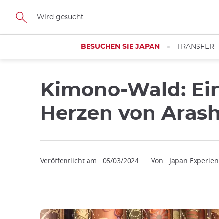
Facebook
Twitter
Instagram
Pinterest
Youtube
Größe
BESUCHEN SIE JAPAN
TRANSFER
Kimono-Wald: Eine
Herzen von Arash
Veröffentlicht am : 05/03/2024
Von : Japan Experie