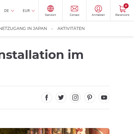
0
DE
EUR
Standort
Contact
Anmelden
Warenkorb
NETZUGANG IN JAPAN
AKTIVITÄTEN
nstallation im