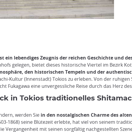
ist ein lebendiges Zeugnis der reichen Geschichte und de
hofs gelegen, bietet dieses historische Viertel im Bezirk Ko
osphäre, den historischen Tempeln und der authentis
hi-Kultur (Innenstadt) Tokios zu erleben. Von der ruhigen 
richt Fukagawa eine unvergessliche Reise durch das Herz des
k in Tokios traditionelles Shitamac
ndern, werden Sie
in den nostalgischen Charme des alte
3-1868) seine Blütezeit erlebte, hat viel von seinem tradi
 die Vergangenheit mit seinen sorgfältig nachgestellten Sz