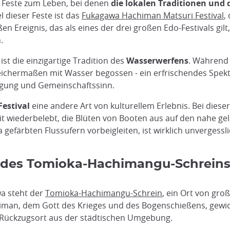
 Feste zum Leben, bei denen
die lokalen Traditionen und 
l dieser Feste ist das
Fukagawa Hachiman Matsuri Festival
,
ßen Ereignis, das als eines der drei großen Edo-Festivals gi
.
 die einzigartige Tradition des
Wasserwerfens
. Während 
chermaßen mit Wasser begossen - ein erfrischendes Spekta
igung und Gemeinschaftssinn.
estival
eine andere Art von kulturellem Erlebnis. Bei dies
eit wiederbelebt, die Blüten von Booten aus auf den nahe ge
 gefärbten Flussufern vorbeigleiten, ist wirklich unvergessli
ng des Tomioka-Hachimangu-Schrein
wa steht der
Tomioka-Hachimangu-Schrein
, ein Ort von gro
iman, dem Gott des Krieges und des Bogenschießens, gewid
 Rückzugsort aus der städtischen Umgebung.