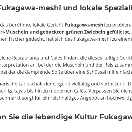
 Fukagawa-meshi und lokale Spezial
 das berühmte lokale Gericht
Fukagawa-meshi
zu probiere
ari-Muscheln und gehackten grünen Zwiebeln gefüllt ist
,
lichen Fischer gedacht, hat sich das Fukagawa-meshi zu ein
reiche Restaurants und
Cafés
finden, die dieses kultige Geric
 Interpretation an, bei der die Muscheln und der Reis zus
, bei der die dampfende Soße über eine Schüssel mit einfac
arische Landschaft der Gegend vielfältig und verlockend. D
chen Izakayas bis hin zu modernen Cafés. Verpassen Sie nicht
chmarkt sorgt für ein reichhaltiges Angebot an hochwerti
en Sie die lebendige Kultur Fukaga