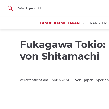
Facebook
Twitter
Instagram
Pinterest
Youtube
Größe
BESUCHEN SIE JAPAN
TRANSFER
Fukagawa Tokio: 
von Shitamachi
Veröffentlicht am : 24/03/2024
Von : Japan Experie