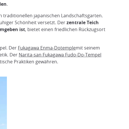
den
.
n traditionellen japanischen Landschaftsgarten.
uhiger Schönheit versetzt. Der
zentrale Teich
umgeben ist
, bietet einen friedlichen Rückzugsort
pel. Der
Fukagawa Enma-Dotemple
mit seinem
etik. Der
Narita-san Fukagawa Fudo-Do-Tempel
stische Praktiken gewähren.