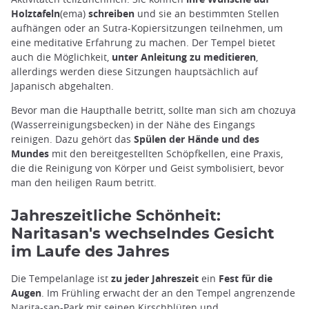
Holztafeln
(ema)
schreiben
und sie an bestimmten Stellen
aufhängen oder an Sutra-Kopiersitzungen teilnehmen, um
eine meditative Erfahrung zu machen. Der Tempel bietet
auch die Möglichkeit,
unter Anleitung zu meditieren
,
allerdings werden diese Sitzungen hauptsächlich auf
Japanisch abgehalten.
Bevor man die Haupthalle betritt, sollte man sich am chozuya
(Wasserreinigungsbecken) in der Nähe des Eingangs
reinigen. Dazu gehört das
Spülen der Hände und des
Mundes
mit den bereitgestellten Schöpfkellen, eine Praxis,
die die Reinigung von Körper und Geist symbolisiert, bevor
man den heiligen Raum betritt.
Jahreszeitliche Schönheit:
Naritasan's wechselndes Gesicht
im Laufe des Jahres
Die Tempelanlage ist
zu jeder Jahreszeit
ein
Fest für die
Augen
. Im Frühling erwacht der an den Tempel angrenzende
Narita-san-Park
mit seinen Kirschblüten und