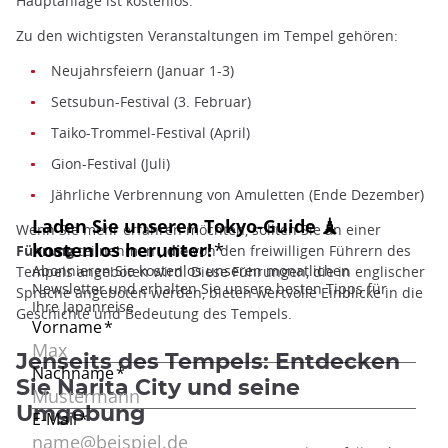
Hauptanlage ist kostenlos.
Zu den wichtigsten Veranstaltungen im Tempel gehören:
Neujahrsfeiern (Januar 1-3)
Setsubun-Festival (3. Februar)
Taiko-Trommel-Festival (April)
Gion-Festival (Juli)
Jährliche Verbrennung von Amuletten (Ende Dezember)
Wenn Sie mehr erfahren möchten, sollten Sie an einer
Führung
teilnehmen
, die
von den freiwilligen Führern des
Tempels angeboten wird. Diese Führungen, die in englischer
Sprache angeboten werden, bieten wertvolle Einblicke in die
Geschichte und Bedeutung des Tempels.
Jenseits des Tempels: Entdecken
Sie Narita City und seine
Umgebung