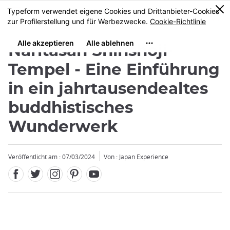
Facebook
Twitter
Instagram
Pinterest
Youtube
Größe
0
MENU
Naritasan Shinshoji-
Tempel - Eine Einführung
in ein jahrtausendealtes
buddhistisches
Wunderwerk
Veröffentlicht am : 07/03/2024
Von : Japan Experience