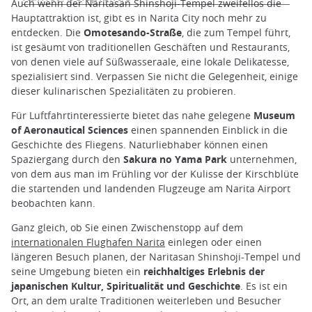
Auch wenn der Naritasan Shinshoji-Tempel zweifellos die
Hauptattraktion ist, gibt es in Narita City noch mehr zu
entdecken. Die
Omotesando-Straße
, die zum Tempel führt,
ist gesäumt von traditionellen Geschäften und Restaurants,
von denen viele auf Süßwasseraale, eine lokale Delikatesse,
spezialisiert sind. Verpassen Sie nicht die Gelegenheit, einige
dieser kulinarischen Spezialitäten zu probieren.
Für Luftfahrtinteressierte bietet das nahe gelegene
Museum
of Aeronautical Sciences
einen spannenden Einblick in die
Geschichte des Fliegens. Naturliebhaber können einen
Spaziergang durch den
Sakura no Yama Park
unternehmen,
von dem aus man im Frühling vor der Kulisse der Kirschblüte
die startenden und landenden Flugzeuge am Narita Airport
beobachten kann.
Ganz gleich, ob Sie einen Zwischenstopp auf dem
internationalen Flughafen Narita
einlegen oder einen
längeren Besuch planen, der Naritasan Shinshoji-Tempel und
seine Umgebung bieten ein
reichhaltiges Erlebnis der
japanischen Kultur, Spiritualität und Geschichte
. Es ist ein
Ort, an dem uralte Traditionen weiterleben und Besucher