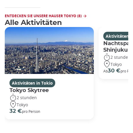
ENTDECKEN SIE UNSERE HAUSER TOKYO (8)
Alle Aktivitäten
Aktivitäten i
Nachtspaz
Shinjuku
2 stunden
Tokyo
30 €
Ab
pro Pe
Aktivitäten in Tokio
Tokyo Skytree
2 stunden
Tokyo
32 €
pro Person