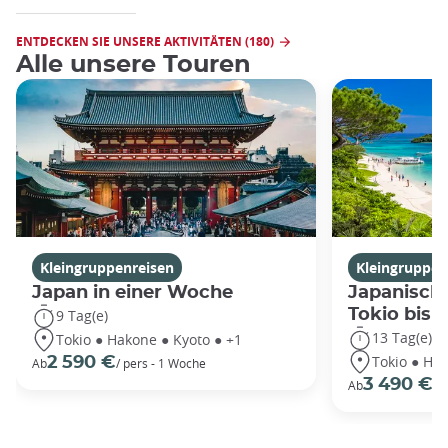
ENTDECKEN SIE UNSERE AKTIVITÄTEN (180)
Alle unsere Touren
Kleingruppenreisen
Kleingruppen
Japan in einer Woche
Japanische
Tokio bis
9 Tag(e)
13 Tag(e)
Tokio ● Hakone ● Kyoto ● +1
Tokio ● Hak
2 590 €
Ab
/ pers - 1 Woche
3 490 €
Ab
/P