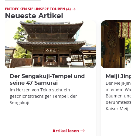
ENTDECKEN SIE UNSERE TOUREN (4)
Neueste Artikel
Der Sengakuji-Tempel und
Meiji Jing
seine 47 Samurai
Der Meiji-Jingu
in einem Waldg
Im Herzen von Tokio steht ein
Bäumen und is
geschichtsträchtiger Tempel: der
berühmtesten 
Sengakuji.
Kaiser Meiji
Artikel lesen