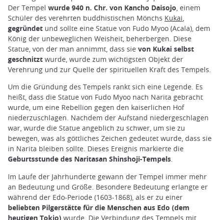
Der Tempel
wurde 940 n. Chr. von Kancho Daisojo
, einem
Schüler des verehrten buddhistischen Mönchs
Kukai
,
gegründet
und sollte eine Statue von Fudo Myoo (Acala), dem
König der unbeweglichen Weisheit, beherbergen. Diese
Statue, von der man annimmt, dass sie
von Kukai selbst
geschnitzt
wurde, wurde zum wichtigsten Objekt der
Verehrung und zur Quelle der spirituellen Kraft des Tempels.
Um die Gründung des Tempels rankt sich eine Legende. Es
heißt, dass die Statue von Fudo Myoo nach Narita gebracht
wurde, um eine Rebellion gegen den kaiserlichen Hof
niederzuschlagen. Nachdem der Aufstand niedergeschlagen
war, wurde die Statue angeblich zu schwer, um sie zu
bewegen, was als göttliches Zeichen gedeutet wurde, dass sie
in Narita bleiben sollte. Dieses Ereignis markierte die
Geburtsstunde des Naritasan Shinshoji-Tempels
.
Im Laufe der Jahrhunderte gewann der Tempel immer mehr
an Bedeutung und Größe. Besondere Bedeutung erlangte er
während der Edo-Periode (1603-1868), als er zu einer
beliebten Pilgerstätte für die Menschen aus Edo (dem
heutigen Tokio)
wurde. Die Verbindung des Tempels mit