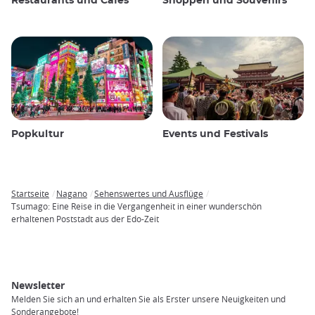
Restaurants und Cafés
Shoppen und Souvenirs
Popkultur
Events und Festivals
Startseite
Nagano
Sehenswertes und Ausflüge
Breadcrumb
Tsumago: Eine Reise in die Vergangenheit in einer wunderschön
erhaltenen Poststadt aus der Edo-Zeit
Newsletter
Melden Sie sich an und erhalten Sie als Erster unsere Neuigkeiten und
Sonderangebote!