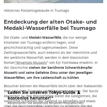
Hölzernes Postamtsgebäude in Tsumago
Entdeckung der alten Otake- und
Medaki-Wasserfälle bei Tsumago
Die Otake- und
Medaki-Wasserfälle
, die nur wenige
Kilometer von Tsumago entfernt liegen, sind
geschichtsträchtig und sagenumwoben. Diese
Zwillingswasserfälle, auch bekannt als der männliche und
der weibliche Wasserfall, werden in dem klassischen
Roman
"Miyamoto Musashi
" von Eiji Yoshikawa erwähnt. In
der Geschichte
stehen der berühmte Schwertkämpfer
Musashi und seine Geliebte Otsu unter den jeweiligen
Wasserfällen, um ihre Leidenschaft zu kühlen
.
Besucher können die Wasserfälle leicht über den Nakasendo-
Weg zwischen Tsumago und Magome erreichen. Der kurze
Abstecher zu den Wasserfällen bietet die Gelegenheit, die
natürliche Schönheit der Gegend zu genießen und etwas
über die faszinierenden Legenden zu erfahren, die mit