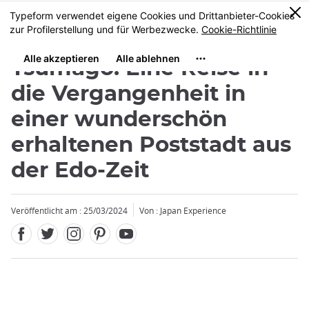
Facebook
Twitter
Instagram
Pinterest
Youtube
Größe
0
MENU
Tsumago: Eine Reise in
die Vergangenheit in
einer wunderschön
erhaltenen Poststadt aus
der Edo-Zeit
Veröffentlicht am : 25/03/2024
Von : Japan Experience