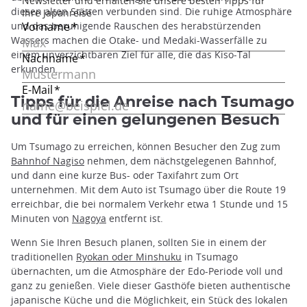
diesen alten Stätten verbunden sind. Die ruhige Atmosphäre
und das beruhigende Rauschen des herabstürzenden
Wassers machen die Otake- und Medaki-Wasserfälle zu
einem unverzichtbaren Ziel für alle, die das Kiso-Tal
erkunden.
Tipps für die Anreise nach Tsumago
und für einen gelungenen Besuch
Um Tsumago zu erreichen, können Besucher den Zug zum
Bahnhof Nagiso
nehmen, dem nächstgelegenen Bahnhof,
und dann eine kurze Bus- oder Taxifahrt zum Ort
unternehmen. Mit dem Auto ist Tsumago über die Route 19
erreichbar, die bei normalem Verkehr etwa 1 Stunde und 15
Minuten von
Nagoya
entfernt ist.
Wenn Sie Ihren Besuch planen, sollten Sie in einem der
traditionellen
Ryokan oder Minshuku
in Tsumago
übernachten, um die Atmosphäre der Edo-Periode voll und
ganz zu genießen. Viele dieser Gasthöfe bieten authentische
japanische Küche und die Möglichkeit, ein Stück des lokalen