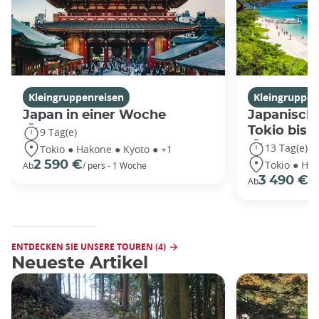
Kleingruppenreisen
Kleingruppen
Japan in einer Woche
Japanische
Tokio bis
9 Tag(e)
13 Tag(e)
Tokio ● Hakone ● Kyoto ● +1
Tokio ● Hak
2 590 €
Ab
/ pers - 1 Woche
3 490 €
Ab
/P
ENTDECKEN SIE UNSERE TOUREN (4)
Neueste Artikel