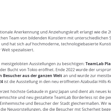
ationale Anerkennung und Anziehungskraft erlangt wie die 
en Team von bildenden Künstlern mit unterschiedlichen Sp
und hat sich auf hochmoderne, technologiebasierte Kunsti
Welt spezialisiert.
r meistgelobten Ausstellungen zu besichtigen:
TeamLab Pla
n der Bucht von Tokio eröffnet. Ende 2022 wurde der ursprü
n Besucher aus der ganzen Welt
an und wurde zur meistbe
24
ist die Ausstellung in den neu eröffneten Azabudai Hill
s derzeit höchste Gebäude in ganz Japan und dient als neues
bgemischte und neu gestaltete TeamLab Borderless ist die 
 Einheimische und Besucher der Stadt gleichermaßen. Wir wer
die Neuvorstellungen, die die Besucher mit Sicherheit bege