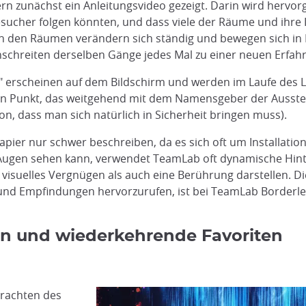
rn zunächst ein Anleitungsvideo gezeigt. Darin wird hervo
esucher folgen könnten, und dass viele der Räume und ihre I
n den Räumen verändern sich ständig und bewegen sich in 
schreiten derselben Gänge jedes Mal zu einer neuen Erfah
 erscheinen auf dem Bildschirm und werden im Laufe des L
n Punkt, das weitgehend mit dem Namensgeber der Ausstel
 dass man sich natürlich in Sicherheit bringen muss).
pier nur schwer beschreiben, da es sich oft um Installatio
Augen sehen kann, verwendet TeamLab oft dynamische Hin
n visuelles Vergnügen als auch eine Berührung darstellen. D
d Empfindungen hervorzurufen, ist bei TeamLab Borderles
n und wiederkehrende Favoriten
trachten des