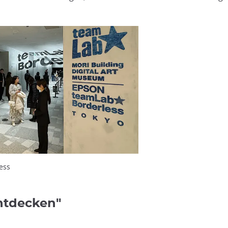
ess
ntdecken"