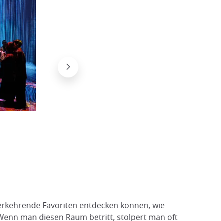
Digitale Mauern für eine grenzenlose 
Joshua Mueda
derkehrende Favoriten entdecken können, wie
enn man diesen Raum betritt, stolpert man oft