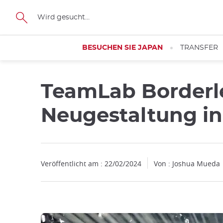
Facebook
Twitter
Instagram
Pinterest
Youtube
Größe
BESUCHEN SIE JAPAN
TRANSFER
TeamLab Borderl
Schließen
Neugestaltung in
Veröffentlicht am : 22/02/2024
Von : Joshua Mueda