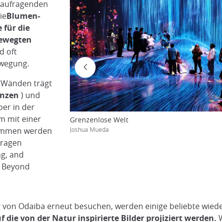
 aufragenden
ie
Blumen-
 für die
bewegten
d oft
ewegung.
n Wänden trägt
enzen
) und
ber in der
m mit einer
Grenzenlose Welt
lommen werden
Joshua Mueda
tragen
ng, and
g Beyond
ug von Odaiba erneut besuchen, werden einige beliebte wie
 die von der Natur inspirierte Bilder projiziert werden.
W