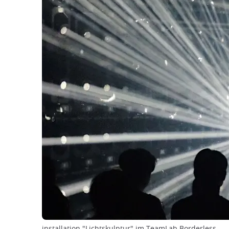
installation "Lichtskulptur" im TeamLab Borderless