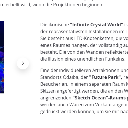
am erhellt wird, wenn die Projektionen beginnen.
Die ikonische
"Infinite Crystal World"
is
der repräsentativsten Installationen im
Sie besteht aus LED-Knotenketten, die 
eines Raumes hängen, der vollständig a
besteht. Die von den Wänden reflektier
die Illusion eines unendlichen Funkelns.
Eine der individuelleren Attraktionen und
Standorts Odaiba, der
"Future Park",
re
Besucher an. In einem separaten Raum 
Skizzen angefertigt werden, die an den
angrenzenden
"Sketch Ocean"-Raums
p
"Unendliche Kristallwelt" im TeamLab Borderle
Joshua Mueda
werden auch Waren zum Verkauf angebot
gedruckt werden können, um sie mit na