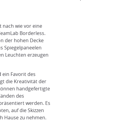
t nach wie vor eine
 TeamLab Borderless.
von der hohen Decke
us Spiegelpaneelen
ten Leuchten erzeugen
 ein Favorit des
gt die Kreativität der
können handgefertigte
 Wänden des
räsentiert werden. Es
ss
Projizierte Lily Pads bei TeamLab Borde
en, auf die Skizzen
Joshua Mueda
ch Hause zu nehmen.