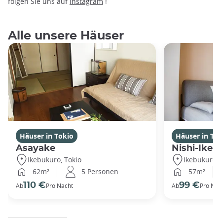
folgen Sie uns auf
Instagram
!
Alle unsere Häuser
Häuser in Tokio
Häuser in To
Asayake
Nishi-Ikeb
Ikebukuro, Tokio
Ikebukuro, 
62m²
5 Personen
57m²
110 €
99 €
Ab
Pro Nacht
Ab
Pro Nac