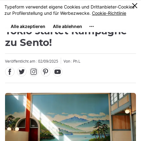
Facebook
Twitter
Instagram
Pinterest
Youtube
Größe
0
MENU
Tokio startet Kampagne
zu Sento!
Veröffentlicht am : 02/09/2025
Von : Ph.L