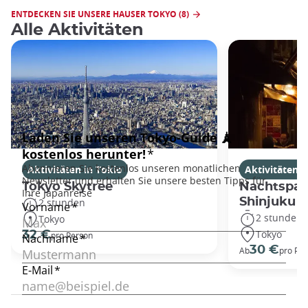
ENTDECKEN SIE UNSERE HAUSER TOKYO (8)
Alle Aktivitäten
Aktivitäten in Tokio
Aktivitäten i
Tokyo Skytree
Nachtspaz
Shinjuku
2 stunden
2 stunden
Tokyo
Tokyo
32 €
pro Person
30 €
Ab
pro Pe