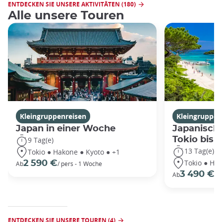
ENTDECKEN SIE UNSERE AKTIVITÄTEN (180)
Alle unsere Touren
Kleingruppenreisen
Kleingruppen
Japan in einer Woche
Japanische
Tokio bis
9 Tag(e)
13 Tag(e)
Tokio ● Hakone ● Kyoto ● +1
Tokio ● Hak
2 590 €
Ab
/ pers - 1 Woche
3 490 €
Ab
/P
ENTDECKEN SIE UNSERE TOUREN (4)