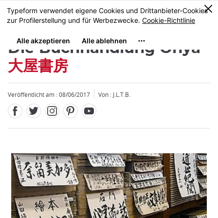
Facebook
Twitter
Instagram
Pinterest
Youtube
Größe
0
MENU
Die Buchhandlung Ohya
大屋書房
Veröffentlicht am : 08/06/2017
Von : J.L.T.B.