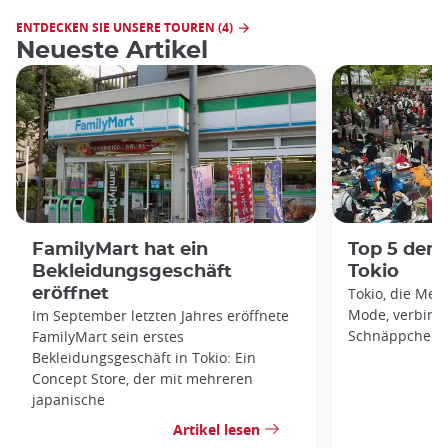
ENTDECKEN SIE UNSERE TOUREN (4)
Neueste Artikel
FamilyMart hat ein
Top 5 der 
Bekleidungsgeschäft
Tokio
eröffnet
Tokio, die Met
Mode, verbirgt
Im September letzten Jahres eröffnete
Schnäppchenjä
FamilyMart sein erstes
Bekleidungsgeschäft in Tokio: Ein
Concept Store, der mit mehreren
japanische
Artikel lesen