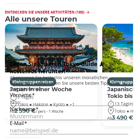
ENTDECKEN SIE UNSERE AKTIVITÄTEN (180)
Alle unsere Touren
Kleingruppenreisen
Kleingruppen
Japan in einer Woche
Japanische
Tokio bis
9 Tag(e)
13 Tag(e)
Tokio ● Hakone ● Kyoto ● +1
Tokio ● Hak
2 590 €
Ab
/ pers - 1 Woche
3 490 €
Ab
/P