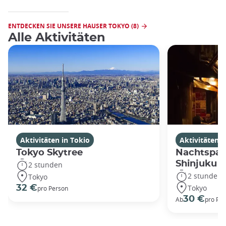
ENTDECKEN SIE UNSERE HAUSER TOKYO (8)
Alle Aktivitäten
Aktivitäten in Tokio
Aktivitäten i
Tokyo Skytree
Nachtspaz
Shinjuku
2 stunden
2 stunden
Tokyo
Tokyo
32 €
pro Person
30 €
Ab
pro Pe