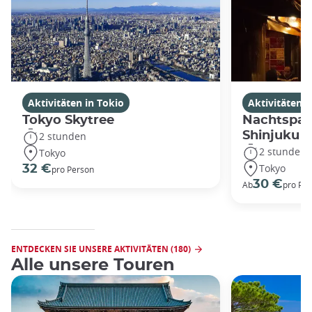
Aktivitäten in Tokio
Aktivitäten i
Tokyo Skytree
Nachtspaz
Shinjuku
2 stunden
2 stunden
Tokyo
Tokyo
32 €
pro Person
30 €
Ab
pro Pe
ENTDECKEN SIE UNSERE AKTIVITÄTEN (180)
Alle unsere Touren