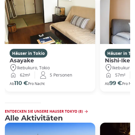
Häuser in Tokio
Häuser in To
Asayake
Nishi-Ikeb
Ikebukuro, Tokio
Ikebukuro, 
62m²
5 Personen
57m²
110 €
99 €
Ab
Pro Nacht
Ab
Pro Nac
ENTDECKEN SIE UNSERE HAUSER TOKYO (8)
Alle Aktivitäten