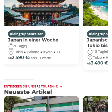
Kleingruppenreisen
Kleingruppen
Japan in einer Woche
Japanische
Tokio bis
9 Tag(e)
13 Tag(e)
Tokio ● Hakone ● Kyoto ● +1
Tokio ● Hak
2 590 €
Ab
/ pers - 1 Woche
3 490 €
Ab
/P
ENTDECKEN SIE UNSERE TOUREN (4)
Neueste Artikel