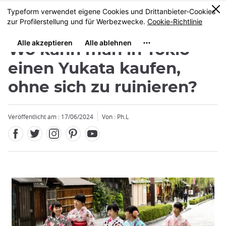
Facebook
Twitter
Instagram
Pinterest
Youtube
Größe
0
MENU
Wo kann man in Tokio
einen Yukata kaufen,
ohne sich zu ruinieren?
Veröffentlicht am : 17/06/2024
Von : Ph.L