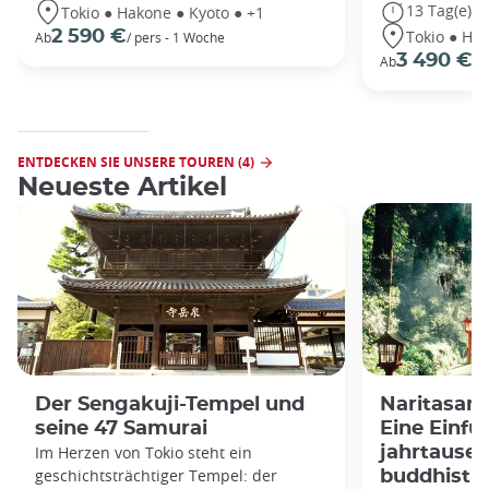
13 Tag(e)
Tokio ● Hakone ● Kyoto ● +1
Tokio ● Hak
2 590 €
Ab
/ pers - 1 Woche
3 490 €
Ab
/P
ENTDECKEN SIE UNSERE TOUREN (4)
Neueste Artikel
Der Sengakuji-Tempel und
Naritasan 
seine 47 Samurai
Eine Einfü
Im Herzen von Tokio steht ein
jahrtausen
geschichtsträchtiger Tempel: der
buddhisti