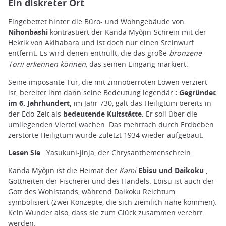
Ein diskreter Ort
Eingebettet hinter die Büro- und Wohngebäude von
Nihonbashi
kontrastiert der Kanda Myôjin-Schrein mit der
Hektik von Akihabara und ist doch nur einen Steinwurf
entfernt. Es wird denen enthüllt, die das große
bronzene
Torii erkennen können,
das seinen Eingang markiert.
Seine imposante Tür, die mit zinnoberroten Löwen verziert
ist, bereitet ihm dann seine Bedeutung legendär
: Gegründet
im 6. Jahrhundert,
im Jahr 730, galt das Heiligtum bereits in
der Edo-Zeit als
bedeutende Kultstätte.
Er soll über die
umliegenden Viertel wachen. Das mehrfach durch Erdbeben
zerstörte Heiligtum wurde zuletzt 1934 wieder aufgebaut.
Lesen Sie
:
Yasukuni-jinja, der Chrysanthemenschrein
Kanda Myôjin ist die Heimat der
Kami
Ebisu und Daikoku
,
Gottheiten der Fischerei und des Handels. Ebisu ist auch der
Gott des Wohlstands, während Daikoku Reichtum
symbolisiert (zwei Konzepte, die sich ziemlich nahe kommen).
Kein Wunder also, dass sie zum Glück zusammen verehrt
werden.