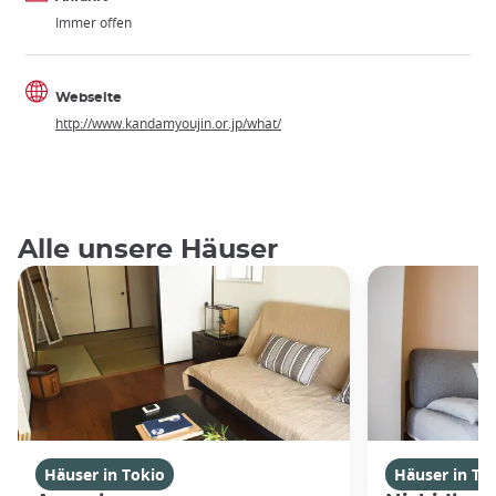
Immer offen
Webseite
http://www.kandamyoujin.or.jp/what/
Alle unsere Häuser
Häuser in Tokio
Häuser in To