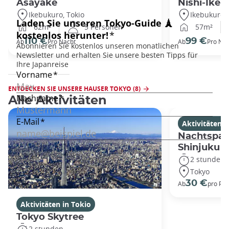
Asayake
Nishi-Ikeb
Ikebukuro, Tokio
Ikebukuro, 
62m²
5 Personen
57m²
110 €
99 €
Ab
Pro Nacht
Ab
Pro Nac
ENTDECKEN SIE UNSERE HAUSER TOKYO (8)
Alle Aktivitäten
Aktivitäten i
Nachtspaz
Shinjuku
2 stunden
Tokyo
30 €
Ab
pro Pe
Aktivitäten in Tokio
Tokyo Skytree
2 stunden