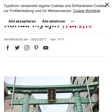
Facebook
Twitter
Instagram
Pinterest
Youtube
Größe
0
MENU
Kanda Myôjin
神田明神
Veröffentlicht am : 18/05/2017
Von : F.F.Y.
Schließen