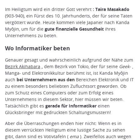
Im Heiligtum wird ein dritter Gott verehrt
: Taira Masakado
(903-940), ein Fürst des 10. Jahrhunderts, der für seine Taten
vergöttert wurde. Heute kommen viele Japaner nach Kanda
Myôjin, um für die
gute finanzielle Gesundheit
ihres
Unternehmens zu beten.
Wo Informatiker beten
Genauer gesagt und wahrscheinlich aufgrund der Nähe zum
Bezirk Akihabara
,
dem Bezirk von Tokio, der für seine
Geek-
,
Manga- und Elektronikkultur berühmt ist, ist Kanda Myôjin
auch
bei Unternehmern aus den
Bereichen Elektronik und IT
zu einem besonders beliebten Zufluchtsort geworden. Ob
zum Schutz eines Computers oder zum Erfolg eines
Unternehmens in diesem Sektor, hier müssen wir beten.
Tatsächlich gibt es
gerade für Informatiker
einen
Glücksbringer mit gedruckten Schaltungsmustern!
Aber die Überraschungen enden hier nicht: Wenn es in
diesem verrückten Heiligtum eine lustige Sache zu sehen
gibt, dann sind es Votivtafeln (
ema
). Zweifellos auch wegen