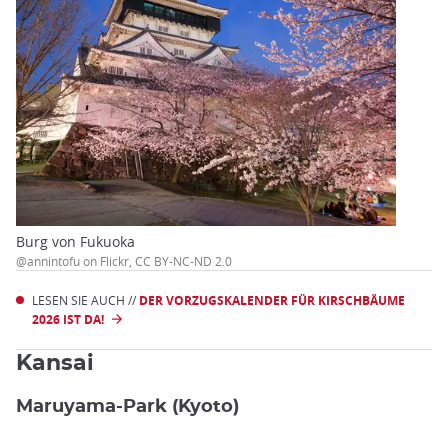
Burg von Fukuoka
@annintofu on Flickr, CC BY-NC-ND 2.0
LESEN SIE AUCH //
DER VORZUGSKALENDER FÜR KIRSCHBÄUME
2026 IST DA!
Kansai
Maruyama-Park (Kyoto)