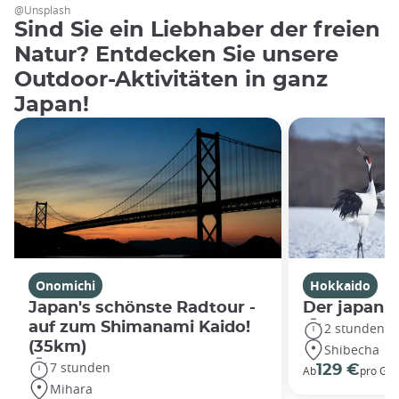
@Unsplash
Sind Sie ein Liebhaber der freien
Natur? Entdecken Sie unsere
Outdoor-Aktivitäten in ganz
Japan!
Onomichi
Hokkaido
Japan's schönste Radtour -
Der japani
auf zum Shimanami Kaido!
2 stunden
(35km)
Shibecha
7 stunden
129 €
Ab
pro Gr
Mihara