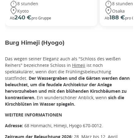
8 stunden
8 stunden
Kyoto
Osaka
240 €
188 €
Ab
pro Gruppe
Ab
pro Gr
Burg Himeji (Hyogo)
Das wegen seiner Eleganz auch als "Schloss des weißen
Reihers" bezeichnete Schloss in
Himeji
ist noch
spektakulärer, wenn dort die Frühlingsbeleuchtung
stattfindet.
Der Wassergraben und die Gärten werden dann
beleuchtet, um die feudale Architektur der Anlage
hervorzuheben und mit den blühenden Kirschbäumen zu
kontrastieren.
Ein wunderschöner Anblick, wenn
sich die
Kirschblüten im Wasser spiegeln.
WEITERE INFORMATIONEN
Adresse:
68 Honmachi, Himeji, Hyogo 670-0012.
Zeitraum der Beleuchtung 2026:
28. März bis 12. April