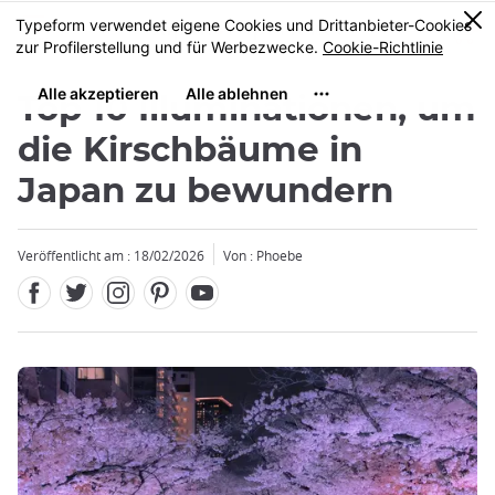
Facebook
Twitter
Instagram
Pinterest
Youtube
Größe
0
MENU
Top 10 Illuminationen, um
die Kirschbäume in
Japan zu bewundern
Veröffentlicht am : 18/02/2026
Von : Phoebe