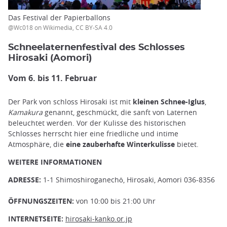
Das Festival der Papierballons
@Wc018 on Wikimedia, CC BY-SA 4.0
Schneelaternenfestival des Schlosses
Hirosaki (Aomori)
Vom 6. bis 11. Februar
Der Park von schloss Hirosaki ist mit
kleinen Schnee-Iglus
,
Kamakura
genannt, geschmückt, die sanft von Laternen
beleuchtet werden. Vor der Kulisse des historischen
Schlosses herrscht hier eine friedliche und intime
Atmosphäre, die
eine zauberhafte Winterkulisse
bietet.
WEITERE INFORMATIONEN
ADRESSE:
1-1 Shimoshiroganechō, Hirosaki, Aomori 036-8356
ÖFFNUNGSZEITEN:
von 10:00 bis 21:00 Uhr
INTERNETSEITE:
hirosaki-kanko.or.jp