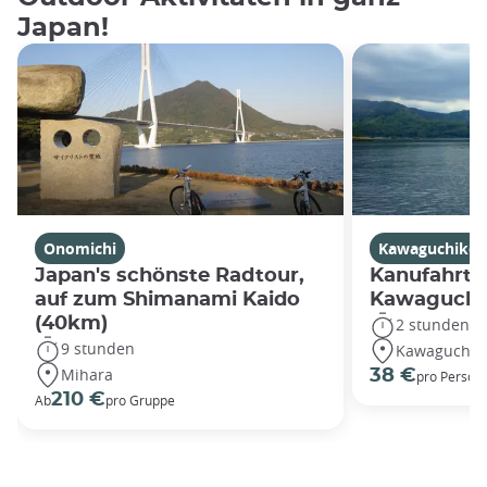
Japan!
Onomichi
Kawaguchiko
Japan's schönste Radtour,
Kanufahrt 
auf zum Shimanami Kaido
Kawaguchi
(40km)
2 stunden
9 stunden
Kawaguchik
Mihara
38 €
pro Person
210 €
Ab
pro Gruppe