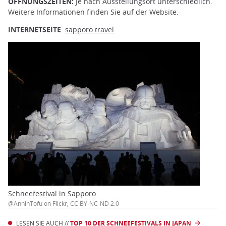
ÖFFNUNGSZEITEN:
Je nach Ausstellungsort unterschiedlich.
Weitere Informationen finden Sie auf der Website.
INTERNETSEITE
:
sapporo.travel
Schneefestival in Sapporo
@AnninTofu on Flickr, CC BY-NC-ND 2.0
LESEN SIE AUCH //
TOP 10 DER SCHNEEFESTIVALS IN JAPAN