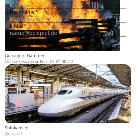
Gomagi in Flammen
@Anna Ayvazyan on Flickr,CC BY-ND 2.0
Shinkansen
@unsplash