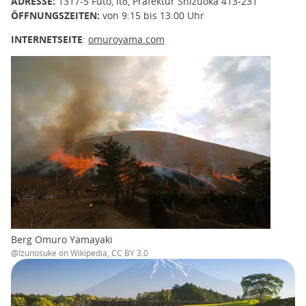
ADRESSE:
1317-5 Futo, Itō, Präfektur Shizuoka 413-231
ÖFFNUNGSZEITEN:
von 9:15 bis 13:00 Uhr
INTERNETSEITE
:
omuroyama.com
Berg Omuro Yamayaki
@Izunosuke on Wikipedia, CC BY 3.0