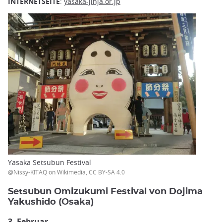
INTERNETSEITE
:
yasaka-jinja.or.jp
Yasaka Setsubun Festival
@Nissy-KITAQ on Wikimedia, CC BY-SA 4.0
Setsubun Omizukumi Festival von Dojima
Yakushido (Osaka)
3. Februar