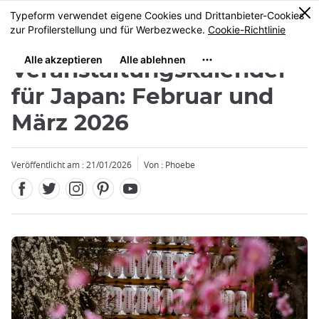
Facebook
Twitter
Instagram
Pinterest
Youtube
Größe
0
MENU
Veranstaltungskalender
für Japan: Februar und
März 2026
Veröffentlicht am : 21/01/2026
Von : Phoebe