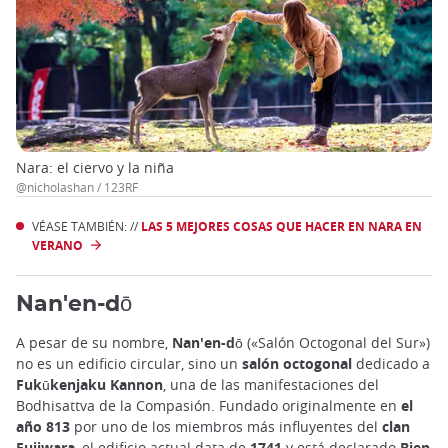
Nara: el ciervo y la niña
@nicholashan / 123RF
VÉASE TAMBIÉN: //
LAS 5 MEJORES COSAS QUE HACER EN NARA EN
VERANO
Nan'en-dō
A pesar de su nombre,
Nan'en-dō
(«Salón Octogonal del Sur»)
no es un edificio circular, sino un
salón octogonal
dedicado a
Fukūkenjaku Kannon
, una de las manifestaciones del
Bodhisattva de la Compasión. Fundado originalmente en
el
año 813
por uno de los miembros más influyentes del
clan
Fujiwara
, el edificio actual data de
1741
y está declarado
Bien