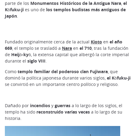
parte de los
Monumentos Históricos de la Antigua Nara
,
el
Kōfuku-ji
es uno de
los templos budistas más antiguos de
Japón
.
Fundado originalmente cerca de la actual
Kioto
en
el año
669
, el templo se trasladó a
Nara
en
el 710
, tras la fundación
de
Heijō-kyō
, la extensa capital que albergó la corte imperial
durante el
siglo VIII
.
Como
templo familiar del poderoso clan Fujiwara
, que
dominó la política japonesa durante varios siglos,
el Kōfuku-ji
se convirtió en un importante centro político y religioso.
Dañado por
incendios
y
guerras
a lo largo de los siglos, el
templo ha sido
reconstruido varias veces
a lo largo de su
historia.