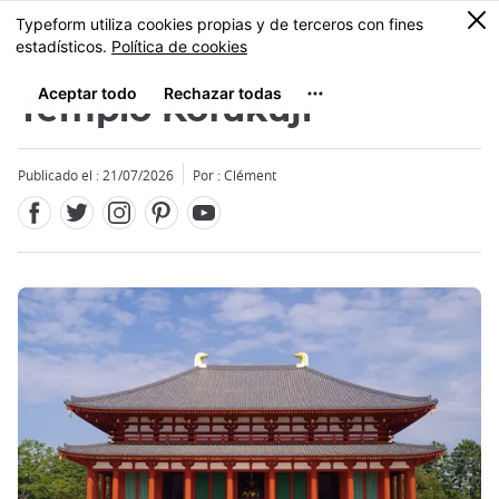
Facebook
Twitter
Instagram
Pinterest
Youtube
Tamaño
0
MENU
Templo Kofukuji
Publicado el : 21/07/2026
Por : Clément