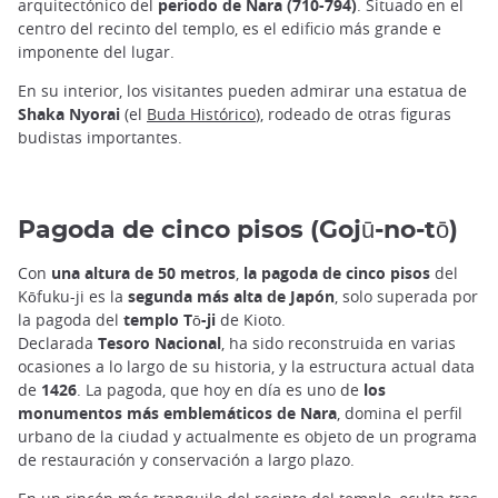
arquitectónico del
periodo de Nara (710-794)
. Situado en el
centro del recinto del templo, es el edificio más grande e
imponente del lugar.
En su interior, los visitantes pueden admirar una estatua de
Shaka Nyorai
(el
Buda Histórico
), rodeado de otras figuras
budistas importantes.
Pagoda de cinco pisos (Gojū-no-tō)
Con
una altura de 50 metros
,
la pagoda de cinco pisos
del
Kōfuku-ji es la
segunda más alta de Japón
, solo superada por
la pagoda del
templo Tō-ji
de Kioto.
Declarada
Tesoro Nacional
, ha sido reconstruida en varias
ocasiones a lo largo de su historia, y la estructura actual data
de
1426
. La pagoda, que hoy en día es uno de
los
monumentos más emblemáticos de Nara
, domina el perfil
urbano de la ciudad y actualmente es objeto de un programa
de restauración y conservación a largo plazo.