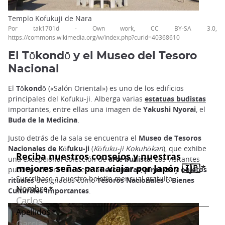
Templo Kofukuji de Nara
Por tak1701d - Own work, CC BY-SA 3.0,
https://commons.wikimedia.org/w/index.php?curid=40368610
El Tōkondō y el Museo del Tesoro
Nacional
El
Tōkondō
(«Salón Oriental») es uno de los edificios
principales del Kōfuku-ji. Alberga varias
estatuas budistas
importantes, entre ellas una imagen de
Yakushi Nyorai
, el
Buda de la Medicina
.
Justo detrás de la sala se encuentra el
Museo de Tesoros
Nacionales de Kōfuku-ji
(
Kōfuku-ji Kokuhōkan
), que exhibe
una excepcional colección de
arte budista
. Los visitantes
pueden admirar numerosas
esculturas
,
pinturas
y
objetos
rituales
designados como
Tesoros Nacionales
o
Bienes
Culturales Importantes
.