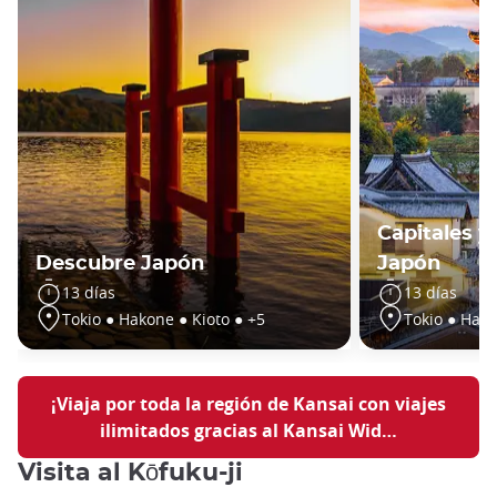
Capitales y
Descubre Japón
Japón
13 días
13 días
Tokio ● Hakone ● Kioto ● +5
Tokio ● Hako
¡Viaja por toda la región de Kansai con viajes
ilimitados gracias al Kansai Wid…
Visita al Kōfuku-ji