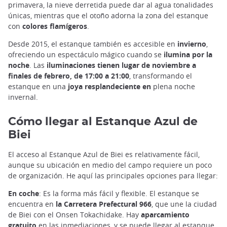
primavera, la nieve derretida puede dar al agua tonalidades
únicas, mientras que el otoño adorna la zona del estanque
con
colores flamígeros
.
Desde 2015, el estanque también es accesible en
invierno
,
ofreciendo un espectáculo mágico cuando se
ilumina por la
noche
. Las
iluminaciones tienen lugar de noviembre a
finales de febrero, de 17:00 a 21:00
, transformando el
estanque en una
joya resplandeciente en
plena noche
invernal.
Cómo llegar al Estanque Azul de
Biei
El acceso al Estanque Azul de Biei es relativamente fácil,
aunque su ubicación en medio del campo requiere un poco
de organización. He aquí las principales opciones para llegar:
En coche
: Es la forma más fácil y flexible. El estanque se
encuentra en
la Carretera Prefectural 966
, que une la ciudad
de Biei con el Onsen Tokachidake. Hay
aparcamiento
gratuito
en las inmediaciones, y se puede llegar al estanque