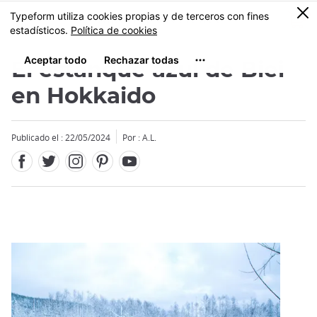
Facebook
Twitter
Instagram
Pinterest
Youtube
Tamaño
0
MENU
El estanque azul de Biei
en Hokkaido
Publicado el : 22/05/2024
Por : A.L.
Close
Close