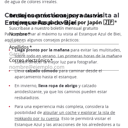
de agua de colores irreales.
Consejos prácticos para tu visita al
Estanque Azul de Biei
Para aprovechar al máximo tu visita al Estanque Azul de Biei,
aquí tienes algunos consejos prácticos:
Llega pronto por la mañana
para evitar las multitudes,
sobre todo en verano. Las primeras horas de la mañana
suelen ofrecer la mejor luz para fotografiar.
Lleva
calzado cómodo
para caminar desde el
aparcamiento hasta el estanque.
En invierno,
lleva ropa de abrigo
y calzado
antideslizante, ya que los caminos pueden estar
resbaladizos.
Para una experiencia más completa, considera la
posibilidad de
alquilar un coche y explorar la isla de
Hokkaido por tu cuenta
. Esto te permitirá visitar el
Estanque Azul y las atracciones de los alrededores a tu