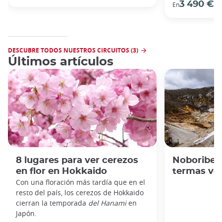
3 490 €
En
/ 
DESCUBRE TODOS NUESTROS CIRCUITOS (3)
Últimos artículos
8 lugares para ver cerezos
Noboribets
en flor en Hokkaido
termas vo
Con una floración más tardía que en el
resto del país, los cerezos de Hokkaido
cierran la temporada
del Hanami
en
Japón.