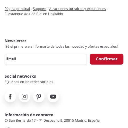
Página principal
Sapporo
Atracciones turísticas y excursiones
Breadcrumb
El estanque azul de Biei en Hokkaido
Newsletter
¡Sé el primero en informarte de todas las novedad y ofertas especiales!
Email
Social networks
Síguenos en las redes sociales
Facebook
Instagram
Pinterest
Youtube
Información de contacto
C/ San Bernardo 17 – 7º Despacho 9, 28015 Madrid, España