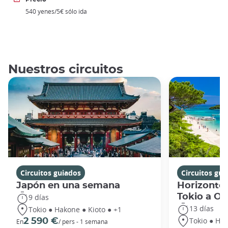
540 yenes/5€ sólo ida
Nuestros circuitos
Circuitos guiados
Circuitos gui
Japón en una semana
Horizontes
Tokio a O
9 días
13 días
Tokio ● Hakone ● Kioto ● +1
Tokio ● Hak
2 590 €
En
/ pers - 1 semana