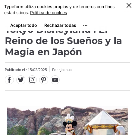
Facebook
Twitter
Instagram
Pinterest
Youtube
Tamaño
0
MENU
Tokyo Disneyland : El
Reino de los Sueños y la
Magia en Japón
Close
Close
Publicado el : 15/02/2025
Por :
Joshua