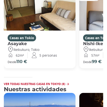
Casas en Tokio
Casas en Tok
Asayake
Nishi-Ikeb
Ikebukuro, Tokio
Ikebukuro, 
62m²
5 personas
57m²
110 €
99 €
Desde
Desde
VER TODAS NUESTRAS CASAS EN TOKYO (8)
Nuestras actividades