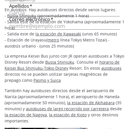
En autobús: Hay autobuses directos desde varios lugares:
-
Busta Shinjuku
(aproximadamente 1 hora)
- Salida este de la estación de Yokohama (aproximadamente 1
hora)
- Salida este de
la estación de Kawasaki
(unos 65 minutos)
- Estación de Urayasu
(metro
línea Tokyo Metro Tozai) -
autobús urbano - (unos 25 minutos)
La empresa Keisei Bus junto con JR operan autobuses a Tokyo
Disney Resort desde
Busta Shinjuku
. Consulte el
horario de
Keisei Bus Shinjuku-Tokio Disney
Resort. En estos
autobuses
directos no se pueden utilizar tarjetas magnéticas de
prepago como
Pasmo y Suica
.
También hay autobuses directos desde el aeropuerto de
Narita (aproximadamente 1 hora), el aeropuerto de Haneda
(aproximadamente 50 minutos),
la estación de Akihabara
(35
minutos) y
autobuses de largo recorrido por carretera
desde
la estación de Nagoya
,
la estación de Kioto
y otros destinos
importantes.