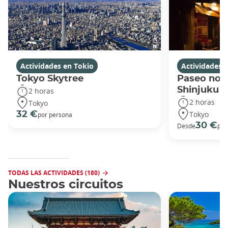
Actividades en Tokio
Actividades 
Tokyo Skytree
Paseo noc
Shinjuku
2 horas
2 horas
Tokyo
Tokyo
32 €
por persona
30 €
Desde
por
TODAS LAS ACTIVIDADES (180)
Nuestros circuitos