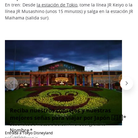
En tren: Desde
la estación de Tokio
, tome la línea JR Keiyo o la
línea JR Musashino (unos 15 minutos) y salga en la estación JR
Maihama (salida sur).
Entrada a Tokyo Disneyland
tokyodisneyresort.jp