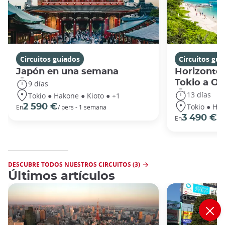
Circuitos guiados
Circuitos gui
Japón en una semana
Horizontes
Tokio a O
9 días
13 días
Tokio ● Hakone ● Kioto ● +1
Tokio ● Hak
2 590 €
En
/ pers - 1 semana
3 490 €
En
/ 
DESCUBRE TODOS NUESTROS CIRCUITOS (3)
Últimos artículos