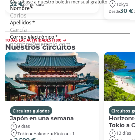
Tokyo
32 €
por persona
30 €
Desde
por
TODAS LAS ACTIVIDADES (180)
Nuestros circuitos
Circuitos guiados
Circuitos gui
Japón en una semana
Horizontes
Tokio a O
9 días
13 días
Tokio ● Hakone ● Kioto ● +1