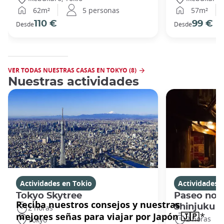
62m²
5 personas
57m²
110 €
99 €
Desde
Desde
VER TODAS NUESTRAS CASAS EN TOKYO (8)
Nuestras actividades
Actividades en Tokio
Actividades 
Tokyo Skytree
Paseo noc
Shinjuku
2 horas
2 horas
Tokyo