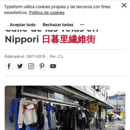
Facebook
Twitter
Instagram
Pinterest
Youtube
Tamaño
0
MENU
Calle de las Telas en
Nippori
日暮里繊維街
Publicado el : 28/11/2018
Por : C.L
Close