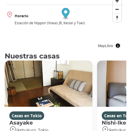
Horario
Estación de Nippori (líneas JR, Keisei y Toei)
MapLibre
Nuestras casas
Casas en Tokio
Casas en Tok
Asayake
Nishi-Ikeb
Ikebukuro, Tokio
Ikebukuro, 