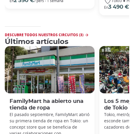
Tokio ● Hak
2 590 €
En
/ pers - 1 semana
3 490 €
En
/ 
DESCUBRE TODOS NUESTROS CIRCUITOS (3)
Últimos artículos
FamilyMart ha abierto una
Los 5 mejo
tienda de ropa
de Tokio
El pasado septiembre, FamilyMart abrió
Tokio, metrópol
su primera tienda de ropa en Tokio: un
esconde tambié
concept store que se beneficia de
cazadores de g
varias colaboraciones con