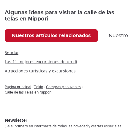
Algunas ideas para visitar la calle de las
telas en Nippori
Nuestros artículos relacionados
Nuestros
Sendai
Las 11 mejores excursiones de un día desde Kioto para admirar los cerezos
Atracciones turísticas y excursiones
Página principal
Tokio
Compras y souvenirs
Breadcrumb
Calle de las Telas en Nippori
Newsletter
¡Sé el primero en informarte de todas las novedad y ofertas especiales!