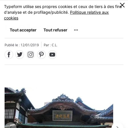
Facebook
Twitter
Instagram
Pinterest
Youtube
Skip
0
MENU
to
main
content
Le Dôgo Onsen
Publié le : 12/01/2019
Par : C.L.
Fermer