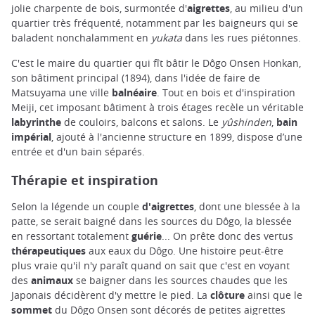
jolie charpente de bois, surmontée d'
aigrettes
, au milieu d'un
quartier très fréquenté, notamment par les baigneurs qui se
baladent nonchalamment en
yukata
dans les rues piétonnes.
C'est le maire du quartier qui fît bâtir le Dôgo Onsen Honkan,
son bâtiment principal (1894), dans l'idée de faire de
Matsuyama une ville
balnéaire
. Tout en bois et d'inspiration
Meiji, cet imposant bâtiment à trois étages recèle un véritable
labyrinthe
de couloirs, balcons et salons. Le
yûshinden
,
bain
impérial
, ajouté à l'ancienne structure en 1899, dispose d’une
entrée et d'un bain séparés.
Thérapie et inspiration
Selon la légende un couple
d'aigrettes
, dont une blessée à la
patte, se serait baigné dans les sources du Dôgo, la blessée
en ressortant totalement
guérie
... On prête donc des vertus
thérapeutiques
aux eaux du Dôgo. Une histoire peut-être
plus vraie qu'il n'y paraît quand on sait que c'est en voyant
des
animaux
se baigner dans les sources chaudes que les
Japonais décidèrent d'y mettre le pied. La
clôture
ainsi que le
sommet
du Dôgo Onsen sont décorés de petites aigrettes