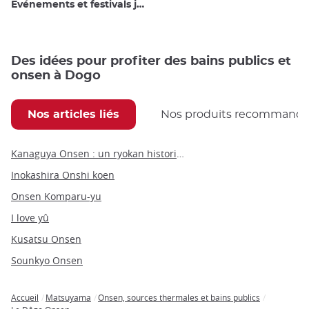
Evénements et festivals japonais
Des idées pour profiter des bains publics et
onsen à Dogo
Nos articles liés
Nos produits recommand
Kanaguya Onsen : un ryokan historique au cœur de Shibu Onsen Village
Inokashira Onshi koen
Onsen Komparu-yu
I love yû
Kusatsu Onsen
Sounkyo Onsen
Accueil
Matsuyama
Onsen, sources thermales et bains publics
Breadcrumb