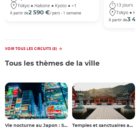
13 jours
Tokyo ● Hakone ● Kyoto ● +1
Tokyo ● Ha
2 590 €
À partir de
/ pers - 1 semaine
3 49
À partir de
VOIR TOUS LES CIRCUITS (8)
Tous les thèmes de la ville
Vie nocturne au Japon : Sortir, voir et boire
Temples et sanctuaires au Japon