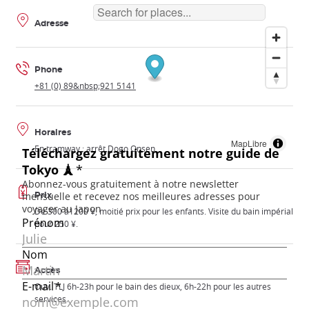
Adresse
Phone
+81 (0) 89&nbsp;921 5141
Horaires
MapLibre
En tramway : arrêt Dogo Onsen
Prix
De 300 à1200 ¥, moitié prix pour les enfants. Visite du bain impérial
pour 250 ¥.
Accès
Ouv. TLJ 6h-23h pour le bain des dieux, 6h-22h pour les autres
services.