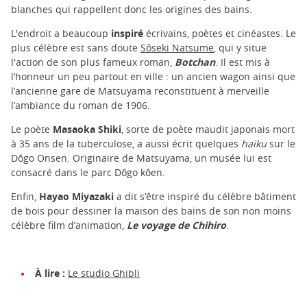
blanches qui rappellent donc les origines des bains.
L'endroit a beaucoup
inspiré
écrivains, poètes et cinéastes. Le
plus célèbre est sans doute
Sôseki Natsume
, qui y situe
l'action de son plus fameux roman,
Botchan
. Il est mis à
l’honneur un peu partout en ville : un ancien wagon ainsi que
l’ancienne gare de Matsuyama reconstituent à merveille
l’ambiance du roman de 1906.
Le poète
Masaoka Shiki
, sorte de poète maudit japonais mort
à 35 ans de la tuberculose, a aussi écrit quelques
haiku
sur le
Dôgo Onsen. Originaire
de Matsuyama, un musée lui est
consacré dans le parc Dôgo kôen.
Enfin,
Hayao
Miyazaki
a dit s’être inspiré du célèbre bâtiment
de bois pour dessiner la maison des bains de son non moins
célèbre film d’animation,
Le voyage de Chihiro
.
À lire :
Le studio Ghibli