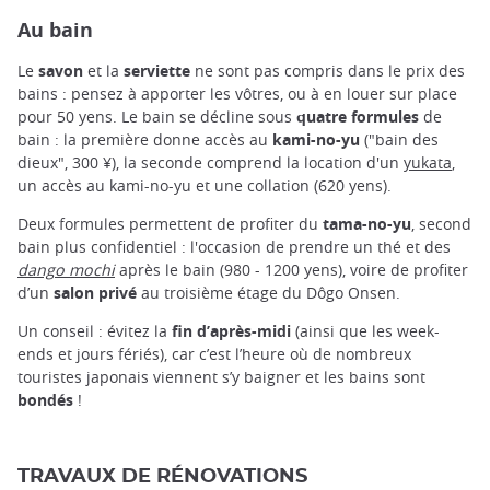
Au bain
Le
savon
et la
serviette
ne sont pas compris dans le prix des
bains : pensez à apporter les vôtres, ou à en louer sur place
pour 50 yens. Le bain se décline sous
quatre formules
de
bain : la première donne accès au
kami-no-yu
("bain des
dieux", 300 ¥), la seconde comprend la location d'un
yukata
,
un accès au kami-no-yu et une collation (620 yens).
Deux formules permettent de profiter du
tama-no-yu
, second
bain plus confidentiel : l'occasion de prendre un thé et des
dango mochi
après le bain (980 - 1200 yens), voire de profiter
d’un
salon privé
au troisième étage du Dôgo Onsen.
Un conseil : évitez la
fin d’après-midi
(ainsi que les week-
ends et jours fériés), car c’est l’heure où de nombreux
touristes japonais viennent s’y baigner et les bains sont
bondés
!
TRAVAUX DE RÉNOVATIONS