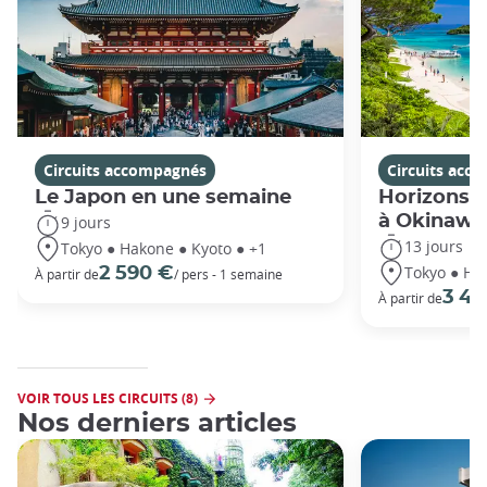
Circuits accompagnés
Circuits acc
Le Japon en une semaine
Horizons j
à Okinawa
9 jours
13 jours
Tokyo ● Hakone ● Kyoto ● +1
Tokyo ● Ha
2 590 €
À partir de
/ pers - 1 semaine
3 49
À partir de
VOIR TOUS LES CIRCUITS (8)
Nos derniers articles