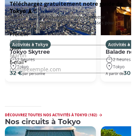
Activités à Tokyo
Activités à T
Tokyo Skytree
Balade noc
2 heures
2 heures
Tokyo
Tokyo
32 €
30 
par personne
A partir de
DÉCOUVREZ TOUTES NOS ACTIVITÉS À TOKYO (182)
Nos circuits à Tokyo