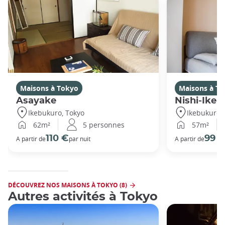
Maisons à Tokyo
Maisons à T
Asayake
Nishi-Ikeb
Ikebukuro, Tokyo
Ikebukuro,
62m²
5 personnes
57m²
110 €
99 
A partir de
par nuit
A partir de
DÉCOUVREZ NOS MAISONS À TOKYO (8)
Autres activités à Tokyo