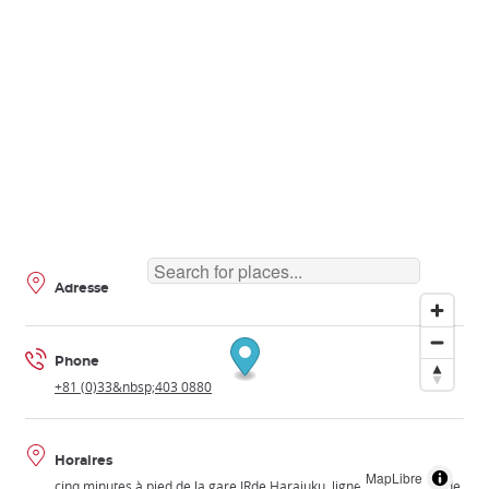
Adresse
Phone
+81 (0)33&nbsp;403 0880
Horaires
MapLibre
cinq minutes à pied de la gare JRde Harajuku, ligne Yamanote et de