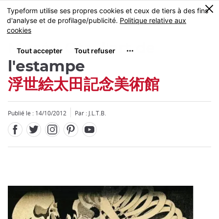
Facebook
Twitter
Instagram
Pinterest
Youtube
Skip
0
MENU
to
main
content
Musée Ota, l'art de
l'estampe
浮世絵太田記念美術館
Fermer
Publié le : 14/10/2012
Par : J.L.T.B.