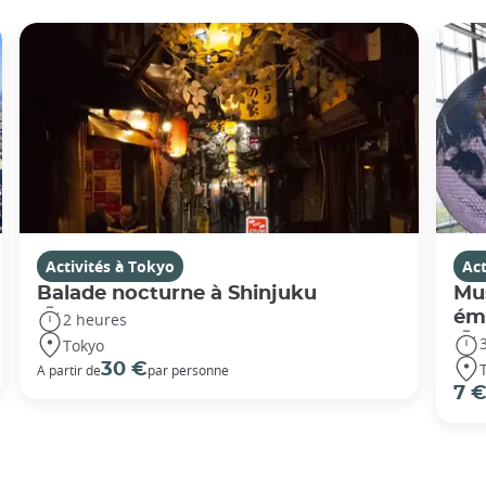
Activités à Tokyo
Act
Balade nocturne à Shinjuku
Mus
éme
2 heures
Tokyo
30 €
A partir de
par personne
7 