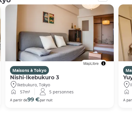
kyo
MapLibre
Maisons à Tokyo
Ma
Nishi-Ikebukuro 3
Yu
Ikebukuro, Tokyo
57m²
5 personnes
99 €
A partir de
par nuit
A par