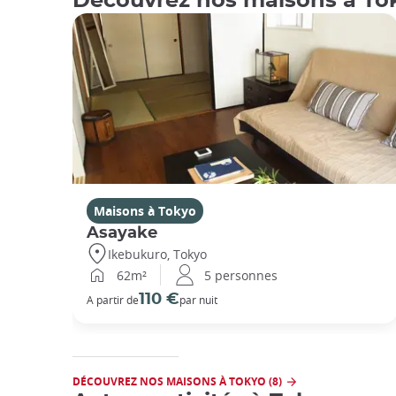
Découvrez nos maisons à To
Maisons à Tokyo
Asayake
Ikebukuro, Tokyo
62m²
5 personnes
110 €
A partir de
par nuit
DÉCOUVREZ NOS MAISONS À TOKYO (8)