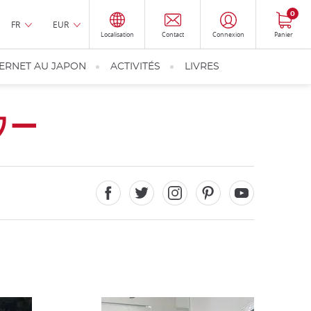
0
FR
EUR
Localisation
Contact
Connexion
Panier
TERNET AU JAPON
ACTIVITÉS
LIVRES
ワー