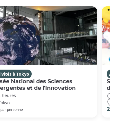
ivités à Tokyo
Activités à 
ée National des Sciences
Sanrio Pur
rgentes et de l'Innovation
d'attracti
3 heures
4 heures
Tokyo
Tokyo
€
28 €
par personne
par pers