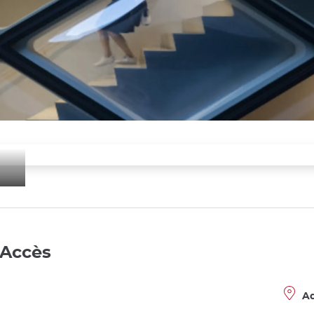
o
 Accès
Ad