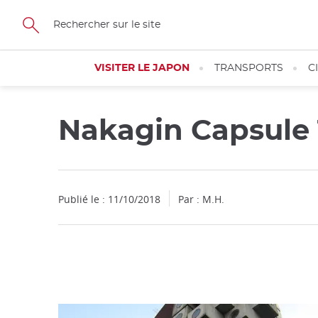
Facebook
Twitter
Instagram
Pinterest
Youtube
Skip
to
main
content
VISITER LE JAPON
TRANSPORTS
C
Nakagin Capsule
Fermer
Publié le : 11/10/2018
Par : M.H.