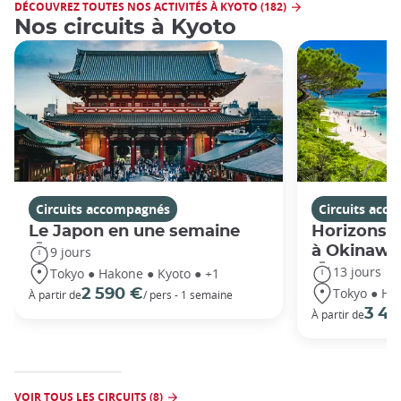
DÉCOUVREZ TOUTES NOS ACTIVITÉS À KYOTO (182)
Nos circuits à Kyoto
Circuits accompagnés
Circuits acc
Le Japon en une semaine
Horizons j
à Okinawa
9 jours
13 jours
Tokyo ● Hakone ● Kyoto ● +1
Tokyo ● Ha
2 590 €
À partir de
/ pers - 1 semaine
3 49
À partir de
VOIR TOUS LES CIRCUITS (8)