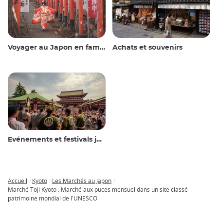
Voyager au Japon en famille
Achats et souvenirs
Evénements et festivals japonais
Accueil
Kyoto
Les Marchés au Japon
Breadcrumb
Marché Toji Kyoto : Marché aux puces mensuel dans un site classé
patrimoine mondial de l'UNESCO