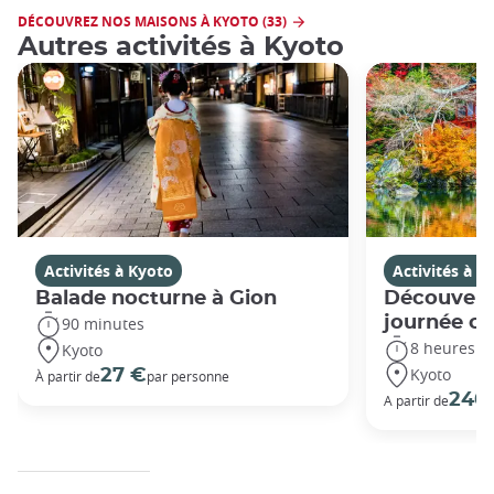
DÉCOUVREZ NOS MAISONS À KYOTO (33)
Autres activités à Kyoto
Activités à Kyoto
Activités à K
Balade nocturne à Gion
Découvert
journée c
90 minutes
8 heures
Kyoto
Kyoto
27 €
À partir de
par personne
240
A partir de