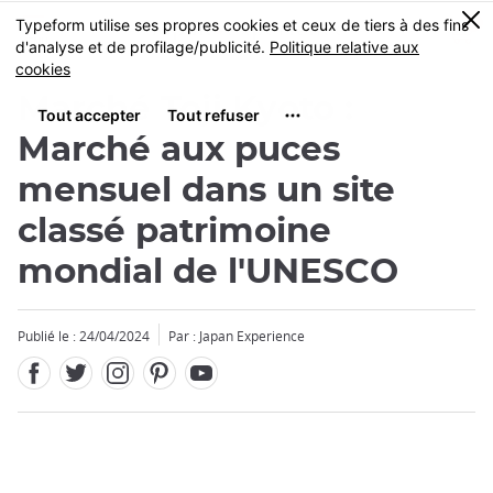
Facebook
Twitter
Instagram
Pinterest
Youtube
Skip
0
MENU
to
main
content
Marché Toji Kyoto :
Marché aux puces
mensuel dans un site
classé patrimoine
mondial de l'UNESCO
Publié le : 24/04/2024
Par : Japan Experience