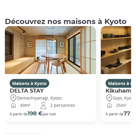
Découvrez nos maisons à Kyoto
Maisons à Kyoto
Maisons à Ky
DELTA STAY
Kikuhama
Demachiyanagi, Kyoto
Gojo, Kyoto
49m²
2 personnes
25m²
198 €
77 
A partir de
par nuit
A partir de