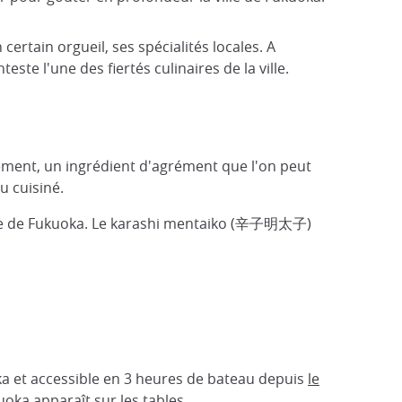
ertain orgueil, ses spécialités locales. A
ste l'une des fiertés culinaires de la ville.
nement, un ingrédient d'agrément que l'on peut
u cuisiné.
isine de Fukuoka. Le karashi mentaiko (辛子明太子)
ka et accessible en 3 heures de bateau depuis
le
oka apparaît sur les tables.