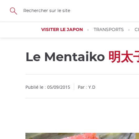
Facebook
Twitter
Instagram
Pinterest
Youtube
Skip
to
main
content
VISITER LE JAPON
TRANSPORTS
C
Le Mentaiko
明太
Fermer
Publié le : 05/09/2015
Par : Y.D