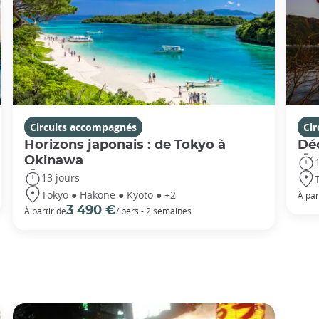
Circuits accompagnés
Ci
Horizons japonais : de Tokyo à
Dé
Okinawa
13 jours
Tokyo ● Hakone ● Kyoto ● +2
À par
3 490 €
À partir de
/ pers - 2 semaines