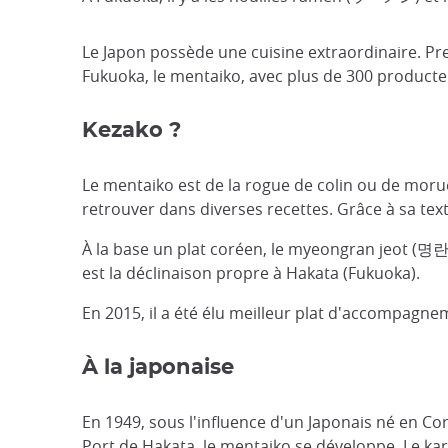
Le Japon possède une cuisine extraordinaire. Pres
Fukuoka, le mentaiko, avec plus de 300 producteur
Kezako ?
Le mentaiko est de la rogue de colin ou de morue
retrouver dans diverses recettes. Grâce à sa tex
À la base un plat coréen, le myeongran jeot (명
est la déclinaison propre à Hakata (Fukuoka).
En 2015, il a été élu meilleur plat d'accompagn
À la japonaise
En 1949, sous l'influence d'un Japonais né en C
Port de Hakata
, le mentaiko se développe. Le k