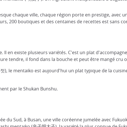
que chaque ville, chaque région porte en prestige, avec un c
s, 200 boutiques et des centaines de recettes est sans conte
. Il en existe plusieurs variétés. C'est un plat d'accompag
ture tendre, il fond dans la bouche et peut être mangé cru o
란젓), le mentaiko est aujourd'hui un plat typique de la cu
ement par le Shukan Bunshu.
orée du Sud, à Busan, une ville coréenne jumelée avec Fukuo
arashi mentaiko (辛子明太子), la variété la plus connue de Fuku