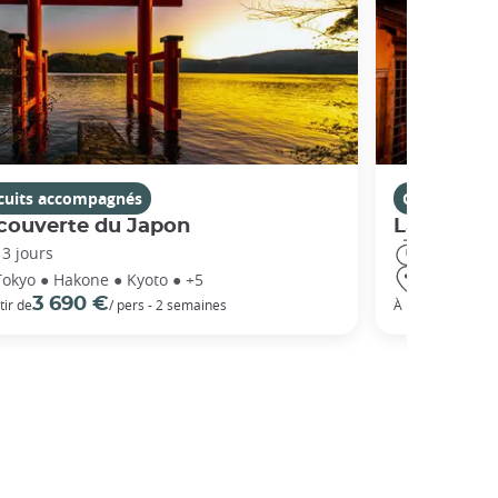
rcuits accompagnés
Circuits ac
couverte du Japon
La Route 
13 jours
14 jours
Tokyo ● Hakone ● Kyoto ● +5
Tokyo ● Ha
3 690 €
5 3
tir de
/ pers - 2 semaines
À partir de