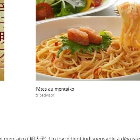
Pâtes au mentaiko
tripadvisor
le mentaiko ( 明太子). Un ingrédient indispensable à déguster