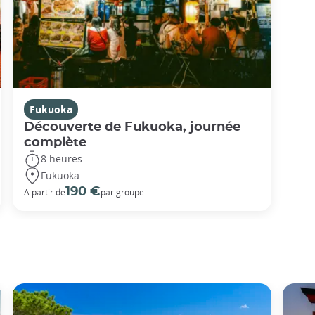
Fukuoka
Découverte de Fukuoka, journée
complète
8 heures
Fukuoka
190 €
A partir de
par groupe