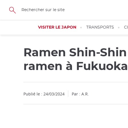
Facebook
Twitter
Instagram
Pinterest
Youtube
Skip
to
main
content
VISITER LE JAPON
TRANSPORTS
C
Ramen Shin-Shin :
Fermer
ramen à Fukuoka
Publié le : 24/03/2024
Par : A.R.