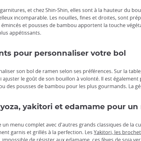
arnitures, et chez Shin-Shin, elles sont à la hauteur du bou
lleux incomparable. Les nouilles, fines et droites, sont pr
x émincés et pousses de bambou apportent la touche végéta
plus appétissants.
ts pour personnaliser votre bol
naliser son bol de ramen selon ses préférences. Sur la table
uoi ajuster le goût de son bouillon à volonté. Il est égalem
u des pousses de bambou pour les plus gourmands. La géné
yoza, yakitori et edamame pour un
 un menu complet avec d'autres grands classiques de la cui
ent garnis et grillés à la perfection. Les
Yakitori, les broche
 impossible de résister aux edamame, ces fèves de soja vert