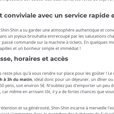
conviviale avec un service rapide e
 Shin-Shin a su garder une atmosphère authentique et conv
dans un joyeux brouhaha entrecoupé par les salutations chan
oir passé commande sur la machine à tickets. En quelques mi
pilles et un bonheur simple et immédiat !
sse, horaires et accès
s reste plus qu'à vous rendre sur place pour les goûter ! Le
1h à 3h du matin
, idéal donc pour un déjeuner, un dîner ou
50 yens, soit environ 5€. N'oubliez pas d'emporter un peu 
, car même en arrivant tôt, il y a de fortes chances que vous
tention et sa générosité, Shin-Shin incarne à merveille l'es
, c'est s'immerger dans le quotidien des habitants de Fukuoka