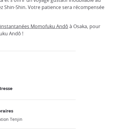
hez Shin-Shin. Votre patience sera récompensée
s instantanées Momofuku Andô
à Osaka, pour
fuku Andô !
resse
raires
ation Tenjin