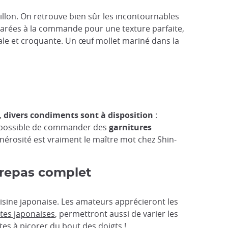
illon. On retrouve bien sûr les incontournables
éparées à la commande pour une texture parfaite,
le et croquante. Un œuf mollet mariné dans la
,
divers condiments sont à disposition
:
ent possible de commander des
garnitures
rosité est vraiment le maître mot chez Shin-
 repas complet
sine japonaise. Les amateurs apprécieront les
ttes japonaises
, permettront aussi de varier les
es à picorer du bout des doigts !