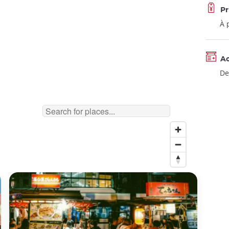
Pr
À 
A
De