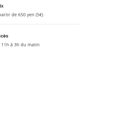
ix
partir de 650 yen (5€)
ccès
 11h à 3h du matin