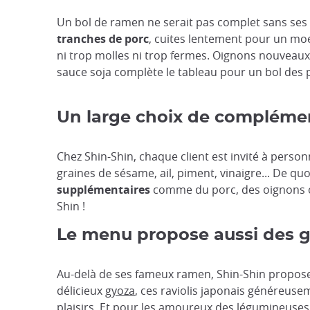
Un bol de ramen ne serait pas complet sans ses g
tranches de porc
, cuites lentement pour un moe
ni trop molles ni trop fermes. Oignons nouveau
sauce soja complète le tableau pour un bol des 
Un large choix de complémen
Chez Shin-Shin, chaque client est invité à person
graines de sésame, ail, piment, vinaigre... De q
supplémentaires
comme du porc, des oignons o
Shin !
Le menu propose aussi des g
Au-delà de ses fameux ramen, Shin-Shin propose
délicieux
gyoza
, ces raviolis japonais généreusem
plaisirs. Et pour les amoureux des légumineuses,