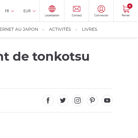
0
FR
EUR
Localisation
Contact
Connexion
Panier
TERNET AU JAPON
ACTIVITÉS
LIVRES
nt de tonkotsu