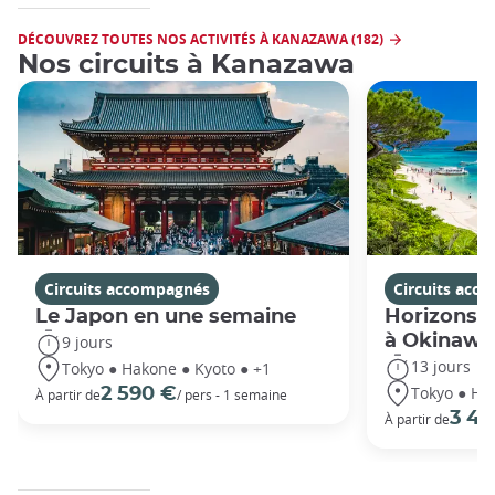
DÉCOUVREZ TOUTES NOS ACTIVITÉS À KANAZAWA (182)
Nos circuits à Kanazawa
Circuits accompagnés
Circuits acc
Le Japon en une semaine
Horizons j
à Okinawa
9 jours
13 jours
Tokyo ● Hakone ● Kyoto ● +1
Tokyo ● Ha
2 590 €
À partir de
/ pers - 1 semaine
3 49
À partir de