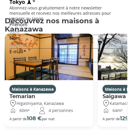
Découvrez nos maisons à
Kanazawa
Maisons à Kanazawa
Maisons à K
Temarian
Saigawa
Higashiyama, Kanazawa
Katamachi
60m²
4 personnes
64m²
108 €
129 
A partir de
par nuit
A partir de