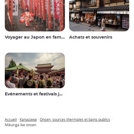
Voyager au Japon en famille
Achats et souvenirs
Evénements et festivals japonais
Accueil
Kanazawa
Onsen, sources thermales et bains publics
Breadcrumb
Mikuriga ike onsen