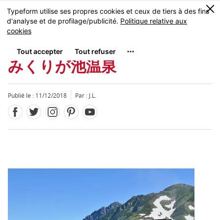
Facebook
Twitter
Instagram
Pinterest
Youtube
Skip
0
MENU
to
main
content
Mikuriga ike onsen
みくりが池温泉
Publié le : 11/12/2018
Par : J.L.
Fermer