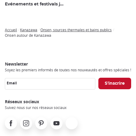
Evénements et festivals japonais
Accueil
Kanazawa
Onsen, sources thermales et bains publics
Breadcrumb
Onsen autour de Kanazawa
Newsletter
Soyez les premiers informés de toutes nos nouveautés et offres spéciales !
Email
Réseaux sociaux
Suivez nous sur nos réseaux sociaux
Facebook
Instagram
Pinterest
Youtube
X