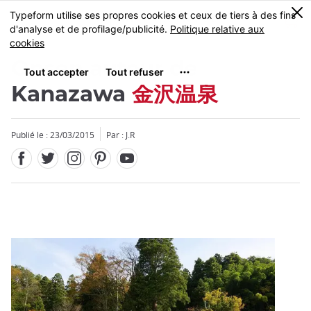
Facebook
Twitter
Instagram
Pinterest
Youtube
Skip
0
MENU
to
main
content
Onsen autour de
Kanazawa
金沢温泉
Publié le : 23/03/2015
Par : J.R
Fermer