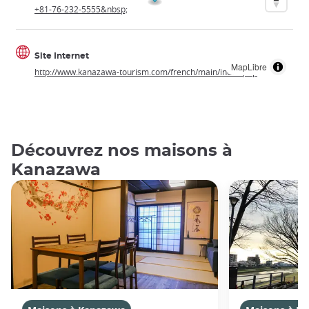
+81-76-232-5555&nbsp;
Site Internet
MapLibre
http://www.kanazawa-tourism.com/french/main/index.php
Découvrez nos maisons à
Kanazawa