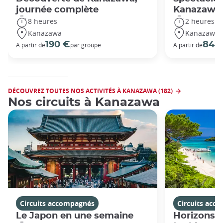
journée complète
Kanazawa
8 heures
2 heures
Kanazawa
Kanazawa
190 €
84 
A partir de
par groupe
A partir de
DÉCOUVREZ TOUTES NOS ACTIVITÉS À KANAZAWA (182)
Nos circuits à Kanazawa
Circuits accompagnés
Circuits acc
Le Japon en une semaine
Horizons j