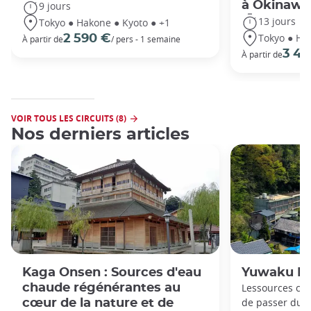
à Okinawa
9 jours
13 jours
Tokyo ● Hakone ● Kyoto ● +1
Tokyo ● Ha
2 590 €
À partir de
/ pers - 1 semaine
3 49
À partir de
VOIR TOUS LES CIRCUITS (8)
Nos derniers articles
Kaga Onsen : Sources d'eau
Yuwaku Ho
chaude régénérantes au
Lessources ch
de passer du 
cœur de la nature et de