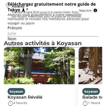
Horaires
MapLibre
Prendre la ligne JR Kii jusqu'à la station Gobo. Prendre ensuite le
bus du parc Hinomisaki, pour un trajet de 30 minutes.
Autres activités à Koyasan
Koyasan
Koyasan
Koyasan Révélé
Balade no
4 heures
1 heure