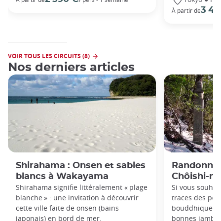
3 49
À partir de
VOIR TOUS LES CIRCUITS (8)
Nos derniers articles
Shirahama : Onsen et sables
Randonnées
blancs à Wakayama
Chôishi-mi
Shirahama signifie littéralement « plage
Si vous souhai
blanche » : une invitation à découvrir
traces des pèle
cette ville faite de onsen (bains
bouddhique
S
japonais) en bord de mer.
bonnes jambes