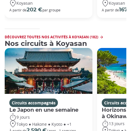
Koyasan
Koyasan
202 €
167 
A partir de
par groupe
A partir de
DÉCOUVREZ TOUTES NOS ACTIVITÉS À KOYASAN (182)
Nos circuits à Koyasan
Circuits accompagnés
Circuits acc
Le Japon en une semaine
Horizons j
à Okinawa
9 jours
13 jours
Tokyo ● Hakone ● Kyoto ● +1
Tokyo ● Ha
2 590 €
À partir de
/ pers - 1 semaine