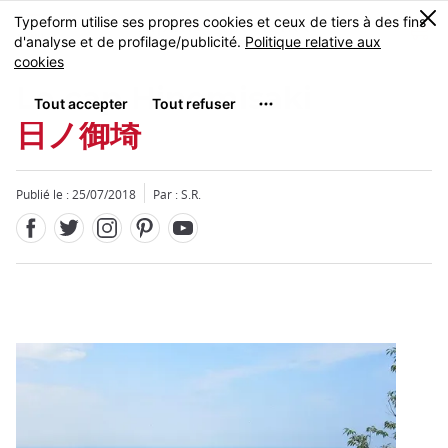
Facebook
Twitter
Instagram
Pinterest
Youtube
Skip
0
MENU
to
main
content
Le cap Hinomisaki
日ノ御埼
Publié le : 25/07/2018
Par : S.R.
Fermer