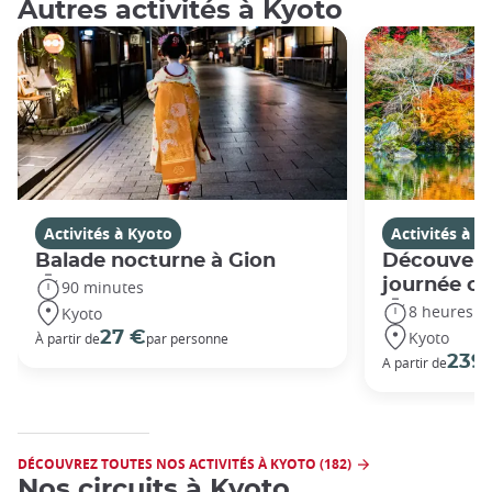
Autres activités à Kyoto
Activités à Kyoto
Activités à K
Balade nocturne à Gion
Découvert
journée c
90 minutes
8 heures
Kyoto
Kyoto
27 €
À partir de
par personne
239
A partir de
DÉCOUVREZ TOUTES NOS ACTIVITÉS À KYOTO (182)
Nos circuits à Kyoto