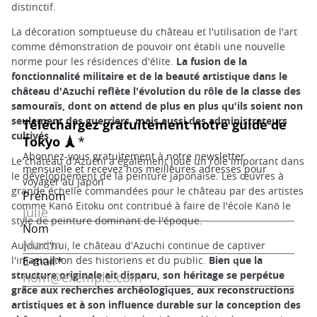
distinctif.
La décoration somptueuse du château et l'utilisation de l'art
comme démonstration de pouvoir ont établi une nouvelle
norme pour les résidences d'élite.
La fusion de la
fonctionnalité militaire et de la beauté artistique dans le
château d'Azuchi reflète l'évolution du rôle de la classe des
samouraïs, dont on attend de plus en plus qu'ils soient non
seulement des guerriers, mais aussi des administrateurs
cultivés
.
Le château d'Azuchi a également joué un rôle important dans
le développement de la peinture japonaise. Les œuvres à
grande échelle commandées pour le château par des artistes
comme Kanō Eitoku ont contribué à faire de l'école Kanō le
style de peinture dominant de l'époque.
Aujourd'hui, le château d'Azuchi continue de captiver
l'imagination des historiens et du public.
Bien que la
structure originale ait disparu, son héritage se perpétue
grâce aux recherches archéologiques, aux reconstructions
artistiques et à son influence durable sur la conception des