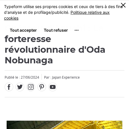
Facebook
Twitter
Instagram
Pinterest
Youtube
Skip
0
MENU
to
main
content
Château d'Azuchi : La
forteresse
révolutionnaire d'Oda
Nobunaga
Publié le : 27/06/2024
Par : Japan Experience