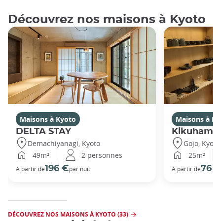
Découvrez nos maisons à Kyoto
Maisons à Kyoto
Maisons à Ky
DELTA STAY
Kikuhama
Demachiyanagi, Kyoto
Gojo, Kyoto
49m²
2 personnes
25m²
196 €
76 
A partir de
par nuit
A partir de
DÉCOUVREZ NOS MAISONS À KYOTO (33)