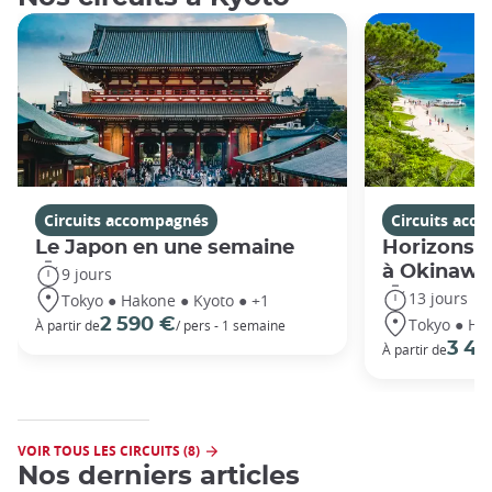
Circuits accompagnés
Circuits acc
Le Japon en une semaine
Horizons j
à Okinawa
9 jours
13 jours
Tokyo ● Hakone ● Kyoto ● +1
Tokyo ● Ha
2 590 €
À partir de
/ pers - 1 semaine
3 49
À partir de
VOIR TOUS LES CIRCUITS (8)
Nos derniers articles