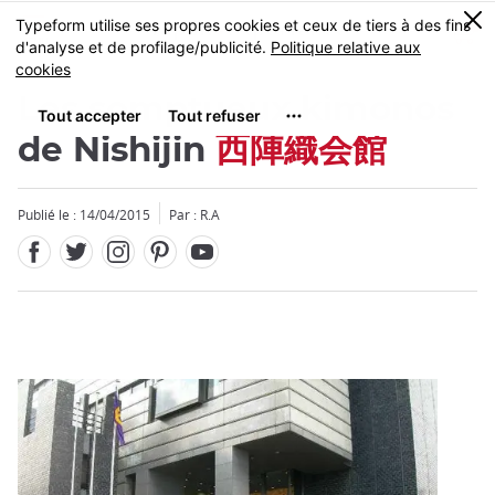
Facebook
Twitter
Instagram
Pinterest
Youtube
Skip
0
MENU
to
main
content
Les somptueux kimonos
de Nishijin
西陣織会館
Publié le : 14/04/2015
Par : R.A
Fermer