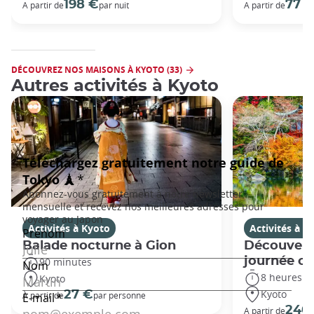
198 €
77 
A partir de
par nuit
A partir de
DÉCOUVREZ NOS MAISONS À KYOTO (33)
Autres activités à Kyoto
Activités à Kyoto
Activités à K
Balade nocturne à Gion
Découvert
journée c
90 minutes
8 heures
Kyoto
Kyoto
27 €
À partir de
par personne
240
A partir de