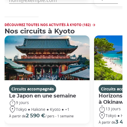
DÉCOUVREZ TOUTES NOS ACTIVITÉS À KYOTO (182)
Nos circuits à Kyoto
Circuits accompagnés
Circuits acc
Le Japon en une semaine
Horizons j
à Okinawa
9 jours
13 jours
Tokyo ● Hakone ● Kyoto ● +1
Tokyo ● Ha
2 590 €
À partir de
/ pers - 1 semaine
3 49
À partir de