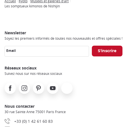
Accueil
Kyoto
Musées et galeries d'art
Breadcrumb
Les somptueux kimonos de Nishijin
Newsletter
Soyez les premiers informés de toutes nos nouveautés et offres spéciales !
Email
Réseaux sociaux
Suivez nous sur nos réseaux sociaux
Facebook
Instagram
Pinterest
Youtube
X
Nous contacter
30 rue Sainte Anne 75001 Paris France
+33 (0) 1 42 61 60 83