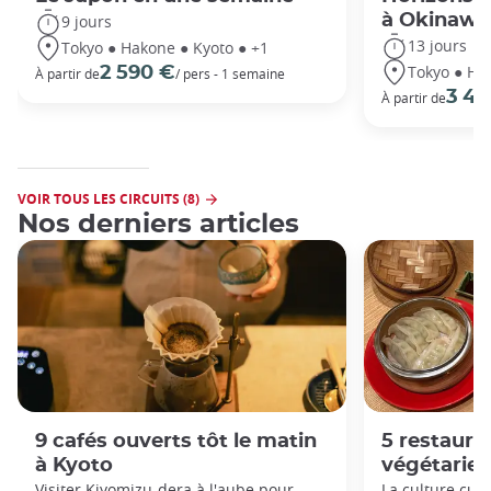
à Okinawa
9 jours
13 jours
Tokyo ● Hakone ● Kyoto ● +1
Tokyo ● Ha
2 590 €
À partir de
/ pers - 1 semaine
3 49
À partir de
VOIR TOUS LES CIRCUITS (8)
Nos derniers articles
9 cafés ouverts tôt le matin
5 restaur
à Kyoto
végétarien
Visiter Kiyomizu-dera à l'aube pour
La culture culi