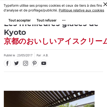
Facebook
Twitter
Instagram
Pinterest
Youtube
Skip
0
MENU
to
main
content
Les meilleures glaces de
Kyoto
京都のおいしいアイスクリー
Fermer
Publié le : 23/05/2017
Par : A.B.