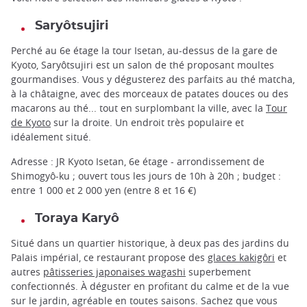
Saryôtsujiri
Perché au 6e étage la tour Isetan, au-dessus de la gare de
Kyoto, Saryôtsujiri est un salon de thé proposant moultes
gourmandises. Vous y dégusterez des parfaits au thé matcha,
à la châtaigne, avec des morceaux de patates douces ou des
macarons au thé... tout en surplombant la ville, avec la
Tour
de Kyoto
sur la droite. Un endroit très populaire et
idéalement situé.
Adresse : JR Kyoto Isetan, 6e étage - arrondissement de
Shimogyô-ku ; ouvert tous les jours de 10h à 20h ; budget :
entre 1 000 et 2 000 yen (entre 8 et 16 €)
Toraya Karyô
Situé dans un quartier historique, à deux pas des jardins du
Palais impérial, ce restaurant propose des
glaces kakigôri
et
autres
pâtisseries japonaises wagashi
superbement
confectionnés. À déguster en profitant du calme et de la vue
sur le jardin, agréable en toutes saisons. Sachez que vous