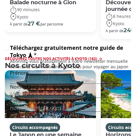
Balade nocturne à Gion
Découvert
journée c
90 minutes
8 heures
Kyoto
Kyoto
27 €
À partir de
par personne
240
A partir de
DÉCOUVREZ TOUTES NOS ACTIVITÉS À KYOTO (182)
Nos circuits à Kyoto
Circuits accompagnés
Circuits acc
Le Japon en une semaine
Horizons j