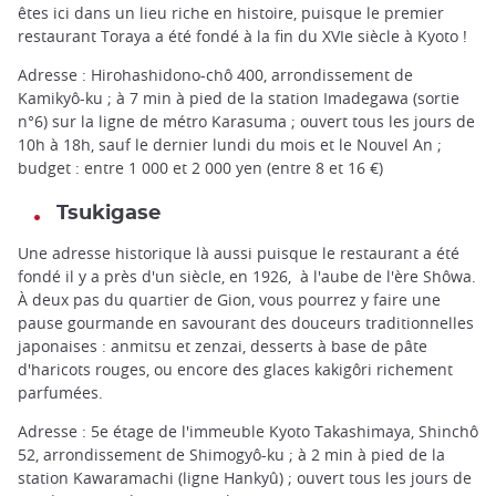
êtes ici dans un lieu riche en histoire, puisque le premier
restaurant Toraya a été fondé à la fin du XVIe siècle à Kyoto !
Adresse : Hirohashidono-chô 400, arrondissement de
Kamikyô-ku ; à 7 min à pied de la station Imadegawa (sortie
n°6) sur la ligne de métro Karasuma ; ouvert tous les jours de
10h à 18h, sauf le dernier lundi du mois et le Nouvel An ;
budget : entre 1 000 et 2 000 yen (entre 8 et 16 €)
Tsukigase
Une adresse historique là aussi puisque le restaurant a été
fondé il y a près d'un siècle, en 1926, à l'aube de l'ère Shôwa.
À deux pas du quartier de Gion, vous pourrez y faire une
pause gourmande en savourant des douceurs traditionnelles
japonaises : anmitsu et zenzai, desserts à base de pâte
d'haricots rouges, ou encore des glaces kakigôri richement
parfumées.
Adresse : 5e étage de l'immeuble Kyoto Takashimaya, Shinchô
52, arrondissement de Shimogyô-ku ; à 2 min à pied de la
station Kawaramachi (ligne Hankyû) ; ouvert tous les jours de