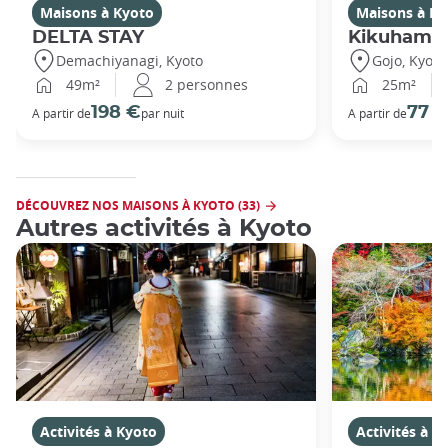
Maisons à Kyoto
Maisons à Ky
DELTA STAY
Kikuhama
Demachiyanagi, Kyoto
Gojo, Kyoto
49m²
2 personnes
25m²
198 €
77 
A partir de
par nuit
A partir de
DÉCOUVREZ NOS MAISONS À KYOTO (33)
Autres activités à Kyoto
Activités à Kyoto
Activités à K