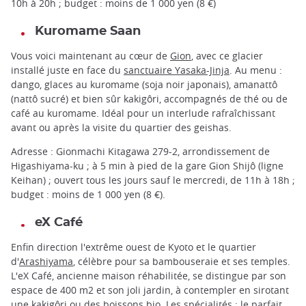
10h à 20h ; budget : moins de 1 000 yen (8 €)
Kuromame Saan
Vous voici maintenant au cœur de
Gion
, avec ce glacier
installé juste en face du
sanctuaire Yasaka-Jinja
. Au menu :
dango, glaces au kuromame (soja noir japonais), amanattô
(nattô sucré) et bien sûr kakigôri, accompagnés de thé ou de
café au kuromame. Idéal pour un interlude rafraîchissant
avant ou après la visite du quartier des geishas.
Adresse : Gionmachi Kitagawa 279-2, arrondissement de
Higashiyama-ku ; à 5 min à pied de la gare Gion Shijô (ligne
Keihan) ; ouvert tous les jours sauf le mercredi, de 11h à 18h ;
budget : moins de 1 000 yen (8 €).
eX Café
Enfin direction l'extrême ouest de Kyoto et le quartier
d'
Arashiyama
, célèbre pour sa bambouseraie et ses temples.
L'eX Café, ancienne maison réhabilitée, se distingue par son
espace de 400 m2 et son joli jardin, à contempler en sirotant
une kakigôri ou des boissons bio. Les spécialités : le parfait