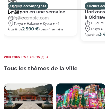
Circuits accompagnés
Circuits acc
Le Japon en une semaine
Horizons j
à Okinawa
9 jours
13 jours
Tokyo ● Hakone ● Kyoto ● +1
Tokyo ● Ha
2 590 €
À partir de
/ pers - 1 semaine
3 49
À partir de
VOIR TOUS LES CIRCUITS (8)
Tous les thèmes de la ville