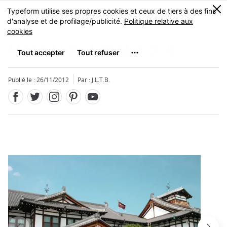
Facebook
Twitter
Instagram
Pinterest
Youtube
Skip
0
MENU
to
main
content
Nara Hôtel
奈良ホテル
Publié le : 26/11/2012
Par : J.L.T.B.
Fermer