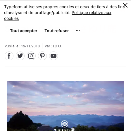
Facebook
Twitter
Instagram
Pinterest
Youtube
Skip
0
MENU
to
main
content
Sasayuri-Ann
ささゆり庵
Publié le : 19/11/2018
Par : I.D.O.
Fermer