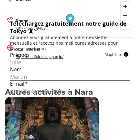
Adresse
Phone
+81-745-88-9402
Site Internet
MapLibre
http://mindfulness-japan.jp/
Autres activités à Nara