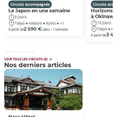
Circuits accompagnés
Circuits acc
Le Japon en une semaine
Horizons j
à Okinawa
9 jours
13 jours
Tokyo ● Hakone ● Kyoto ● +1
Tokyo ● Ha
2 590 €
À partir de
/ pers - 1 semaine
3 49
À partir de
VOIR TOUS LES CIRCUITS (8)
Nos derniers articles