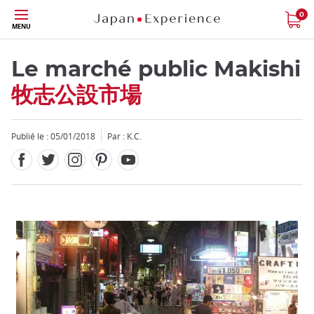
Facebook
Twitter
Instagram
Pinterest
Youtube
Skip
0
MENU
to
main
content
Le marché public Makishi
牧志公設市場
Publié le : 05/01/2018
Par : K.C.
Fermer