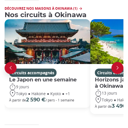
DÉCOUVREZ NOS MAISONS À OKINAWA (1)
Nos circuits à Okinawa
Circuits accompagnés
Circuits accom
Le Japon en une semaine
Horizons jap
à Okinawa
9 jours
13 jours
Tokyo ● Hakone ● Kyoto ● +1
Tokyo ● Hakon
2 590 €
À partir de
/ pers - 1 semaine
3 490
À partir de