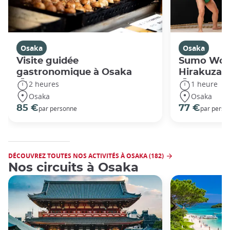
Osaka
Osaka
Visite guidée
Sumo Work
gastronomique à Osaka
Hirakuza
2 heures
1 heure
Osaka
Osaka
85 €
77 €
par personne
par perso
DÉCOUVREZ TOUTES NOS ACTIVITÉS À OSAKA (182)
Nos circuits à Osaka