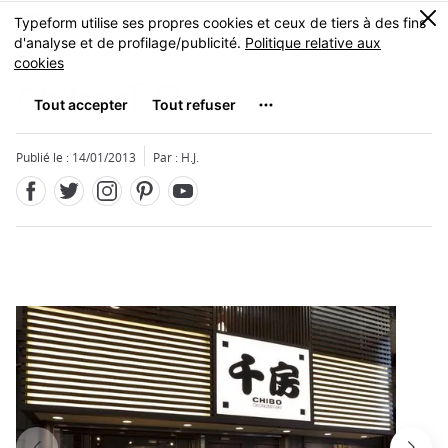
Facebook
Twitter
Instagram
Pinterest
Youtube
Skip
0
MENU
to
main
content
Chibo
千房
Publié le : 14/01/2013
Par : H.J.
Fermer