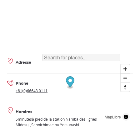
Adresse
Phone
+81(0)66643 0111
Horaires
MapLibre
5minutesà pied de la station Namba des lignes
Midosuji,Sennichimae ou Yotsubashi