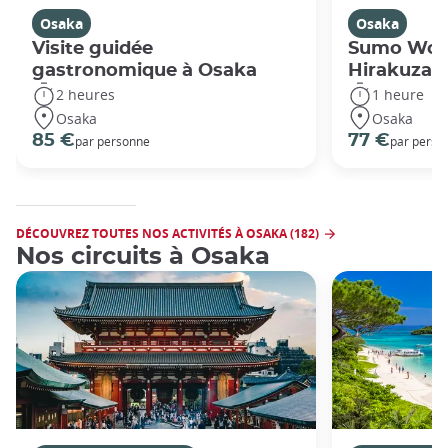
Osaka
Osaka
Visite guidée
Sumo Work
gastronomique à Osaka
Hirakuza
2 heures
1 heure
Osaka
Osaka
85 €
77 €
par personne
par perso
DÉCOUVREZ TOUTES NOS ACTIVITÉS À OSAKA (182)
Nos circuits à Osaka