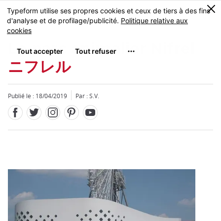
Facebook
Twitter
Instagram
Pinterest
Youtube
Skip
0
MENU
to
main
content
Le parc animalier Nifrel
ニフレル
Publié le : 18/04/2019
Par : S.V.
Fermer