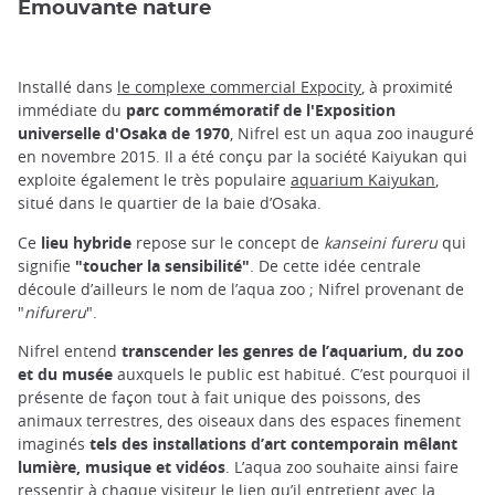
Émouvante nature
Installé dans
le complexe commercial Expocity
, à proximité
immédiate du
parc commémoratif de l'Exposition
universelle d'Osaka de 1970
, Nifrel est un aqua zoo inauguré
en novembre 2015. Il a été conçu par la société Kaiyukan qui
exploite également le très populaire
aquarium Kaiyukan
,
situé dans le quartier de la baie d’Osaka.
Ce
lieu hybride
repose sur le concept de
kanseini fureru
qui
signifie
"toucher la sensibilité"
. De cette idée centrale
découle d’ailleurs le nom de l’aqua zoo ; Nifrel provenant de
"
nifureru
".
Nifrel entend
transcender les genres de l’aquarium, du zoo
et du musée
auxquels le public est habitué. C’est pourquoi il
présente de façon tout à fait unique des poissons, des
animaux terrestres, des oiseaux dans des espaces finement
imaginés
tels des installations d’art contemporain mêlant
lumière, musique et vidéos
. L’aqua zoo souhaite ainsi faire
ressentir à chaque visiteur le lien qu’il entretient avec la