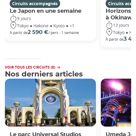
Circuits accompagnés
Circuits acc
Le Japon en une semaine
Horizons j
à Okinawa
9 jours
13 jours
Tokyo ● Hakone ● Kyoto ● +1
Tokyo ● Ha
2 590 €
À partir de
/ pers - 1 semaine
3 49
À partir de
VOIR TOUS LES CIRCUITS (8)
Nos derniers articles
Le parc Universal Studios
Umeda Joy