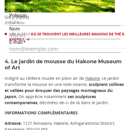
Gio-ji (Kyoto)
@Wikimedia
LIRE AUSSI //
OÙ SE TROUVENT LES MEILLEURES MAISONS DE THÉ À
KYOTO ?
4. Le jardin de mousse du Hakone Museum
of Art
Intégré au célèbre musée en plein air de
Hakone
, ce jardin
transforme la mousse en une toile vivante,
sculptant collines
et vallées pour évoquer des paysages montagneux du
Japon.
On apprécie notamment
ses sculptures
contemporaines
, décimées de-ci de-là dans le jardin.
INFORMATIONS COMPLÉMENTAIRES
Adresse:
1121 Ninotaira, Hakone, Ashigarashimo District,
Kanagawa 250-0Ｇ493