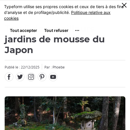
Facebook
Twitter
Instagram
Pinterest
Youtube
Skip
0
MENU
to
main
content
Top 5 des meilleurs
jardins de mousse du
Japon
Publié le : 22/12/2025
Par : Phoebe