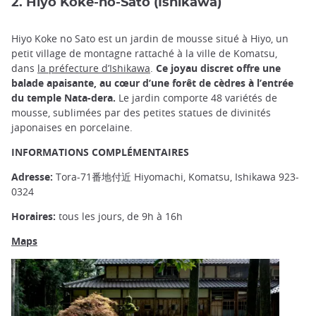
2. Hiyo Koke-no-Sato (Ishikawa)
Hiyo Koke no Sato est un jardin de mousse situé à Hiyo, un
petit village de montagne rattaché à la ville de Komatsu,
dans
la préfecture d’Ishikawa
.
Ce joyau discret offre une
balade apaisante, au cœur d’une forêt de cèdres à l’entrée
du temple Nata-dera.
Le jardin comporte 48 variétés de
mousse, sublimées par des petites statues de divinités
japonaises en porcelaine.
INFORMATIONS COMPLÉMENTAIRES
Adresse:
Tora-71番地付近 Hiyomachi, Komatsu, Ishikawa 923-
0324
Horaires:
tous les jours, de 9h à 16h
Maps