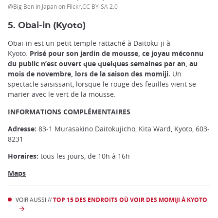
@Big Ben in Japan on Flickr,CC BY-SA 2.0
5. Obai-in (Kyoto)
Obai-in est un petit temple rattaché à Daitoku-ji à
Kyoto.
Prisé pour son jardin de mousse, ce joyau méconnu
du public n’est ouvert que quelques semaines par an, au
mois de novembre, lors de la saison des momiji.
Un
spectacle saisissant, lorsque le rouge des feuilles vient se
marier avec le vert de la mousse.
INFORMATIONS COMPLÉMENTAIRES
Adresse:
83-1 Murasakino Daitokujicho, Kita Ward, Kyoto, 603-
8231
Horaires:
tous les jours, de 10h à 16h
Maps
VOIR AUSSI //
TOP 15 DES ENDROITS OÙ VOIR DES MOMIJI À KYOTO