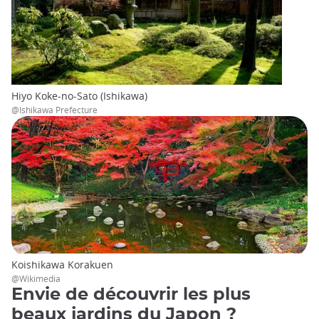
Hiyo Koke-no-Sato (Ishikawa)
@Ishikawa Prefecture
Koishikawa Korakuen
@Wikimedia
Envie de découvrir les plus
beaux jardins du Japon ?