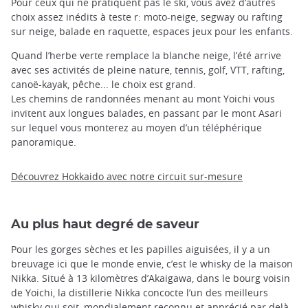
Pour ceux qui ne pratiquent pas le ski, vous avez d’autres
choix assez inédits à teste r: moto-neige, segway ou rafting
sur neige, balade en raquette, espaces jeux pour les enfants.
Quand l’herbe verte remplace la blanche neige, l’été arrive
avec ses activités de pleine nature, tennis, golf, VTT, rafting,
canoë-kayak, pêche... le choix est grand.
Les chemins de randonnées menant au mont Yoichi vous
invitent aux longues balades, en passant par le mont Asari
sur lequel vous monterez au moyen d’un téléphérique
panoramique.
Découvrez Hokkaido avec notre circuit sur-mesure
Au plus haut degré de saveur
Pour les gorges sèches et les papilles aiguisées, il y a un
breuvage ici que le monde envie, c’est le whisky de la maison
Nikka. Situé à 13 kilomètres d’Akaigawa, dans le bourg voisin
de Yoichi, la distillerie Nikka concocte l’un des meilleurs
whisky qui soit, mondialement reconnu et apprécié par delà