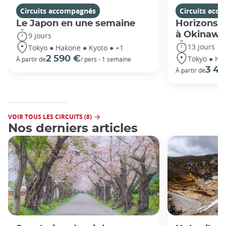
Circuits accompagnés
Circuits acc
Le Japon en une semaine
Horizons j
à Okinawa
9 jours
13 jours
Tokyo ● Hakone ● Kyoto ● +1
Tokyo ● Ha
2 590 €
À partir de
/ pers - 1 semaine
3 49
À partir de
VOIR TOUS LES CIRCUITS (8)
Nos derniers articles