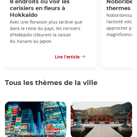
8 endroits où voir les
Noboribets
cerisiers en fleurs à
thermes v
Hokkaido
Noboribetsu es
l’activité volc
Avec une floraison plus tardive que
approcher pour
dans le reste du pays, les cerisiers
magnificence d
d’Hokkaido clôturent la saison
du
hanami
au Japon.
Lire l'article
Tous les thèmes de la ville