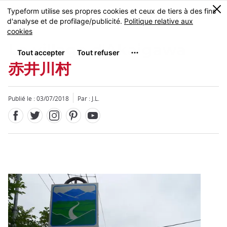
Facebook
Twitter
Instagram
Pinterest
Youtube
Skip
0
MENU
to
main
content
Le village d'Akaigawa
赤井川村
Publié le : 03/07/2018
Par : J.L.
Fermer
Fermer