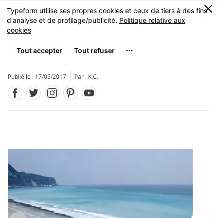
Facebook
Twitter
Instagram
Pinterest
Youtube
Skip
0
MENU
to
main
content
Nii-jima
新島
Publié le : 17/05/2017
Par : K.C.
Fermer