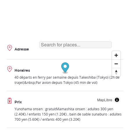
Adresse
Horaires
40 départs en ferry par semaine depuis Takeshiba (Tokyo) (2h de
trajet)&nbsp;Par avion depuis Tokyo (45 min de vol)
MapLibre
Prix
Yunohama onsen : gratuitMamashita onsen : adultes 300 yen
(2.40€) / enfants 150 yen (1.20€) ; bain de sable sunaburo : adultes
700 yen (5.60€) / enfants 400 yen (3.20€)