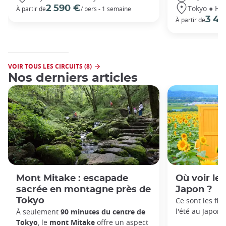
Tokyo ● Ha
2 590 €
À partir de
/ pers - 1 semaine
3 49
À partir de
VOIR TOUS LES CIRCUITS (8)
Nos derniers articles
Mont Mitake : escapade
Où voir le
sacrée en montagne près de
Japon ?
Tokyo
Ce sont les fl
l'été au Japon !
À seulement
90 minutes du centre de
Tokyo
, le
mont Mitake
offre un aspect