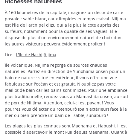
Richesses naturelles
À 160 kilomètres de la capitale, imaginez un décor de carte
postale : sable blanc, eaux limpides et temps estival. Niijima
est l'île de l'archipel d'Izu qui a le plus la cote auprès des
surfeurs, notamment pour la qualité de ses vagues. Elle
dispose de plus d'un environnement naturel de choix dont
les autres visiteurs peuvent évidemment profiter !
Lire :
L'île de Hachijô-jima
Île volcanique, Niijima regorge de sources chaudes
naturelles. Partez en direction de Yunohama onsen pour un
bain de nature : situé en extérieur, il vous offre une vue
fabuleuse sur l'océan et est gratuit. N'oubliez pas votre
maillot de bain car les bains sont mixtes. Pour une ambiance
plus traditionnelle, rendez-vous au Mamashita onsen, au sud
de port de Niijima. Attention, celui-ci est payant ! Vous
pourrez vous délecter du rotenburô (bain extérieur) face à la
mer ou bien prendre un bain de...sable, sunaburô !
Les plages les plus connues sont Maehama et Habushi. Il est
possible d'apercevoir le mont Fuji depuis Maehama. Quant à