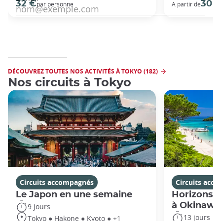
32 €
30 
par personne
A partir de
DÉCOUVREZ TOUTES NOS ACTIVITÉS À TOKYO (182)
Nos circuits à Tokyo
Circuits accompagnés
Circuits acc
Le Japon en une semaine
Horizons j
à Okinawa
9 jours
13 jours
Tokyo ● Hakone ● Kyoto ● +1