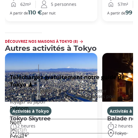
62m²
5 personnes
57m²
110 €
99 
A partir de
par nuit
A partir de
DÉCOUVREZ NOS MAISONS À TOKYO (8)
Autres activités à Tokyo
Activités à Tokyo
Activités à T
Tokyo Skytree
Balade noc
2 heures
2 heures
Tokyo
Tokyo