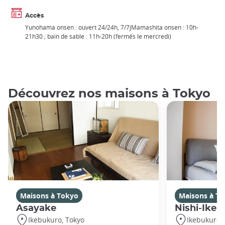
Accès
Yunohama onsen : ouvert 24/24h, 7/7jMamashita onsen : 10h-
21h30 ; bain de sable : 11h-20h (fermés le mercredi)
Découvrez nos maisons à Tokyo
Maisons à Tokyo
Maisons à T
Asayake
Nishi-Ikeb
Ikebukuro, Tokyo
Ikebukuro,