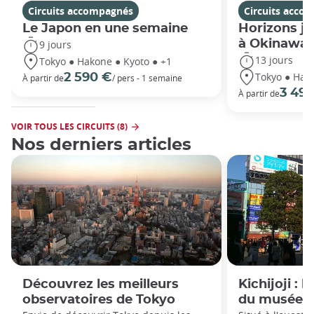
Circuits accompagnés
Circuits acco
Le Japon en une semaine
Horizons ja
à Okinawa
9 jours
13 jours
Tokyo ● Hakone ● Kyoto ● +1
Tokyo ● Hako
2 590 €
À partir de
/ pers - 1 semaine
3 49
À partir de
VOIR TOUS LES CIRCUITS (8)
Nos derniers articles
Découvrez les meilleurs
Kichijoji : 
observatoires de Tokyo
du musée G