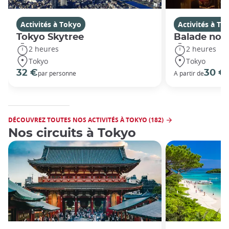
Activités à Tokyo
Activités à To
Tokyo Skytree
Balade noc
2 heures
2 heures
Tokyo
Tokyo
32 €
30 €
par personne
A partir de
DÉCOUVREZ TOUTES NOS ACTIVITÉS À TOKYO (182)
Nos circuits à Tokyo