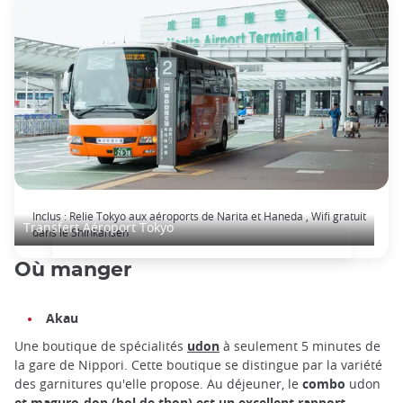
Transfert aéroport Tokyo - Navette Limousine Bus
Inclus : Relie Tokyo aux aéroports de Narita et Haneda , Wifi gratuit
Transfert Aéroport Tokyo
dans le Shinkansen
Où manger
Akau
Une boutique de spécialités
udon
à seulement 5 minutes de
la gare de Nippori. Cette boutique se distingue par la variété
des garnitures qu'elle propose. Au déjeuner, le
combo
udon
et maguro-don (bol de thon) est un excellent rapport