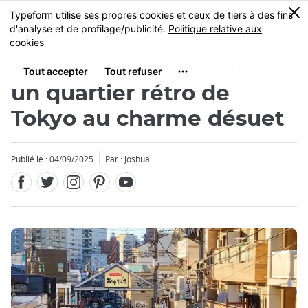
Facebook
Twitter
Instagram
Pinterest
Youtube
Skip
0
MENU
to
main
content
Nippori & Nishi-Nippori-
un quartier rétro de
Tokyo au charme désuet
Fermer
Publié le : 04/09/2025
Par : Joshua