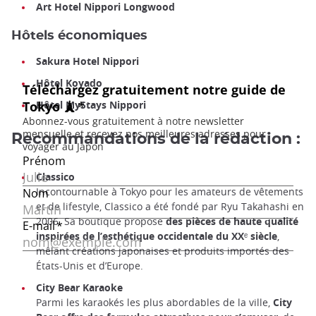
Art Hotel Nippori Longwood
Hôtels économiques
Sakura Hotel Nippori
Hôtel Koyado
Hôtel MyStays Nippori
Recommandations de la rédaction :
Classico
Incontournable à Tokyo pour les amateurs de vêtements
et de lifestyle, Classico a été fondé par Ryu Takahashi en
2006. Sa boutique propose
des pièces de haute qualité
inspirées de l’esthétique occidentale du XXᵉ siècle
,
mêlant créations japonaises et produits importés des
États-Unis et d’Europe.
City Bear Karaoke
Parmi les karaokés les plus abordables de la ville,
City