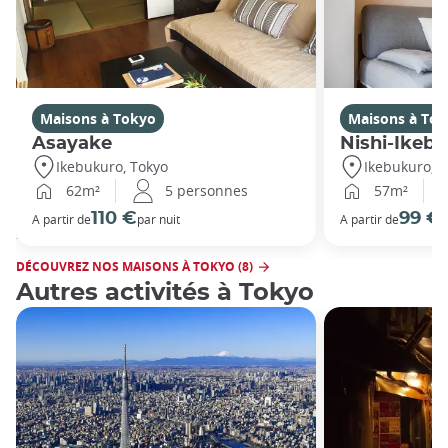
Maisons à Tokyo
Maisons à To
Asayake
Nishi-Ikeb
Ikebukuro, Tokyo
Ikebukuro, T
62m²
5 personnes
57m²
110 €
99 €
A partir de
par nuit
A partir de
p
DÉCOUVREZ NOS MAISONS À TOKYO (8)
Autres activités à Tokyo