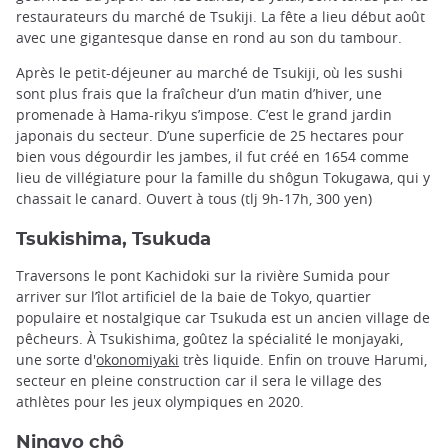
restaurateurs du marché de Tsukiji. La fête a lieu début août
avec une gigantesque danse en rond au son du tambour.
Après le petit-déjeuner au marché de Tsukiji, où les sushi
sont plus frais que la fraîcheur d’un matin d’hiver, une
promenade à Hama-rikyu s’impose. C’est le grand jardin
japonais du secteur. D’une superficie de 25 hectares pour
bien vous dégourdir les jambes, il fut créé en 1654 comme
lieu de villégiature pour la famille du shôgun Tokugawa, qui y
chassait le canard. Ouvert à tous (tlj 9h-17h, 300 yen)
Tsukishima, Tsukuda
Traversons le pont Kachidoki sur la rivière Sumida pour
arriver sur l’îlot artificiel de la baie de Tokyo, quartier
populaire et nostalgique car Tsukuda est un ancien village de
pêcheurs. À Tsukishima, goûtez la spécialité le monjayaki,
une sorte d'
okonomiyaki
très liquide. Enfin on trouve Harumi,
secteur en pleine construction car il sera le village des
athlètes pour les jeux olympiques en 2020.
Ningyo chô