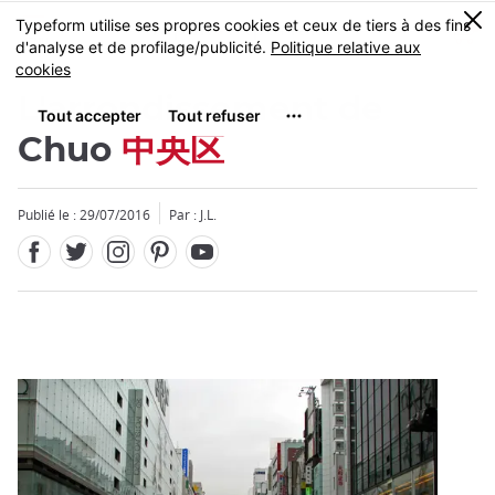
Facebook
Twitter
Instagram
Pinterest
Youtube
Skip
0
MENU
to
main
content
L'arrondissement de
Chuo
中央区
Publié le : 29/07/2016
Par : J.L.
Fermer