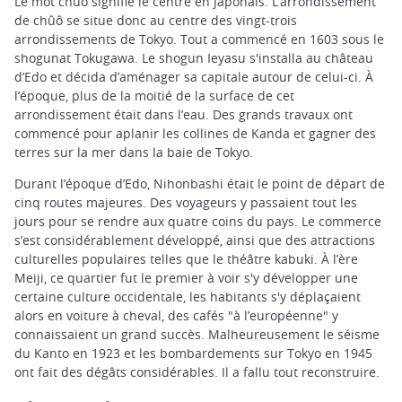
Le mot chûô signifie le centre en japonais. L’arrondissement
de chûô se situe donc au centre des vingt-trois
arrondissements de Tokyo. Tout a commencé en 1603 sous le
shogunat Tokugawa. Le shogun Ieyasu s'installa au château
d’Edo et décida d’aménager sa capitale autour de celui-ci. À
l’époque, plus de la moitié de la surface de cet
arrondissement était dans l’eau. Des grands travaux ont
commencé pour aplanir les collines de Kanda et gagner des
terres sur la mer dans la baie de Tokyo.
Durant l’époque d’Edo, Nihonbashi était le point de départ de
cinq routes majeures. Des voyageurs y passaient tout les
jours pour se rendre aux quatre coins du pays. Le commerce
s’est considérablement développé, ainsi que des attractions
culturelles populaires telles que le théâtre kabuki. À l’ère
Meiji, ce quartier fut le premier à voir s'y développer une
certaine culture occidentale, les habitants s'y déplaçaient
alors en voiture à cheval, des cafés "à l’européenne" y
connaissaient un grand succès. Malheureusement le séisme
du Kanto en 1923 et les bombardements sur Tokyo en 1945
ont fait des dégâts considérables. Il a fallu tout reconstruire.