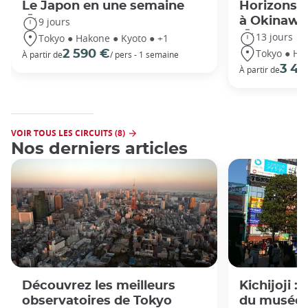
Le Japon en une semaine
Horizons j
à Okinawa
9 jours
13 jours
Tokyo ● Hakone ● Kyoto ● +1
Tokyo ● Ha
2 590 €
À partir de
/ pers - 1 semaine
3 49
À partir de
VOIR TOUS LES CIRCUITS (8)
Nos derniers articles
Découvrez les meilleurs
Kichijoji :
observatoires de Tokyo
du musée G