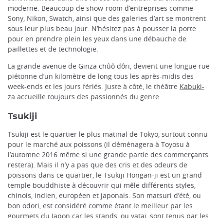
moderne. Beaucoup de show-room d’entreprises comme
Sony, Nikon, Swatch, ainsi que des galeries d’art se montrent
sous leur plus beau jour. N’hésitez pas à pousser la porte
pour en prendre plein les yeux dans une débauche de
paillettes et de technologie.
La grande avenue de Ginza chûô dôri, devient une longue rue
piétonne d’un kilomètre de long tous les après-midis des
week-ends et les jours fériés. Juste à côté, le théâtre
Kabuki-
za
accueille toujours des passionnés du genre.
Tsukiji
Tsukiji est le quartier le plus matinal de Tokyo, surtout connu
pour le marché aux poissons (il déménagera à Toyosu à
l’automne 2016 même si une grande partie des commerçants
restera). Mais il n’y a pas que des cris et des odeurs de
poissons dans ce quartier, le Tsukiji Hongan-ji est un grand
temple bouddhiste à découvrir qui mêle différents styles,
chinois, indien, européen et japonais. Son matsuri d’été, ou
bon odori, est considéré comme étant le meilleur par les
gourmets du Japon car les stands, ou yatai, sont tenus par les