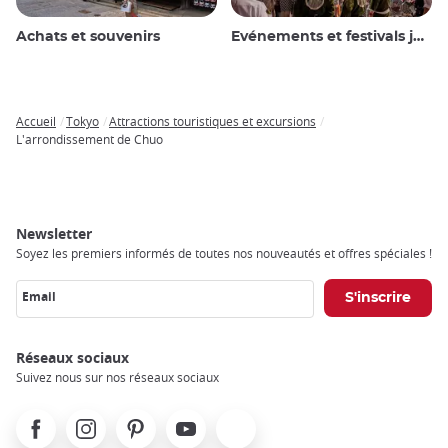
Achats et souvenirs
Evénements et festivals japonais
Accueil
Tokyo
Attractions touristiques et excursions
Breadcrumb
L'arrondissement de Chuo
Newsletter
Soyez les premiers informés de toutes nos nouveautés et offres spéciales !
Email
Réseaux sociaux
Suivez nous sur nos réseaux sociaux
Facebook
Instagram
Pinterest
Youtube
X