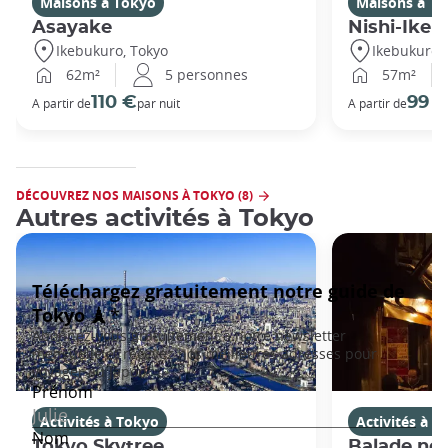
Maisons à Tokyo
Maisons à T
Asayake
Nishi-Ikeb
Ikebukuro, Tokyo
Ikebukuro,
62m²
5 personnes
57m²
110 €
99 
A partir de
par nuit
A partir de
DÉCOUVREZ NOS MAISONS À TOKYO (8)
Autres activités à Tokyo
Activités à Tokyo
Activités à T
Tokyo Skytree
Balade noc