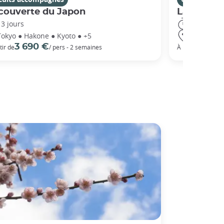
couverte du Japon
La Route 
13 jours
14 jours
Tokyo ● Hakone ● Kyoto ● +5
Tokyo ● Ha
3 690 €
5 3
tir de
/ pers - 2 semaines
À partir de