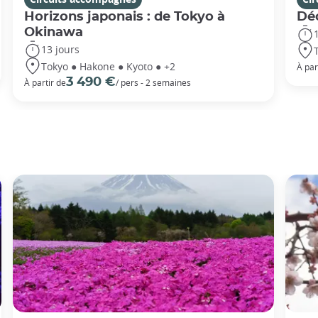
Horizons japonais : de Tokyo à
Dé
Okinawa
13 jours
Tokyo ● Hakone ● Kyoto ● +2
À par
3 490 €
À partir de
/ pers - 2 semaines