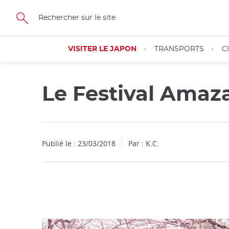
Facebook
Twitter
Instagram
Pinterest
Youtube
Skip
to
main
content
VISITER LE JAPON
TRANSPORTS
C
Le Festival Ama
Fermer
Publié le : 23/03/2018
Par : K.C.