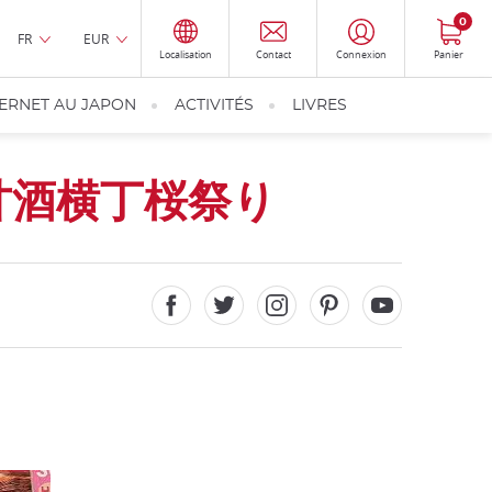
0
FR
EUR
Localisation
Contact
Connexion
Panier
TERNET AU JAPON
ACTIVITÉS
LIVRES
甘酒横丁桜祭り