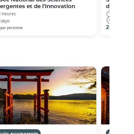
rgentes et de l'Innovation
d'attracti
3 heures
4 heures
Tokyo
Tokyo
€
28 €
par personne
par pers
rcuits accompagnés
Circuits ac