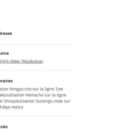
resse
hone
1(0)3-3666-7662&nbsp;
raires
ation Ningyo-cho sur la ligne Toei
akusaStation Hamacho sur la ligne
ei ShinjukuStation Suitengu-mae sur
 Tokyo metro
ccès