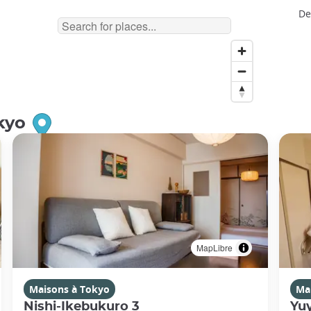
De
kyo
MapLibre
Maisons à Tokyo
Ma
Nishi-Ikebukuro 3
Yu