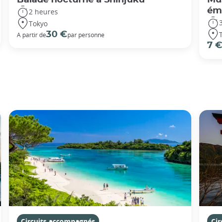
éme
2 heures
Tokyo
30 €
A partir de
par personne
7 
Circuits accompagnés
Ci