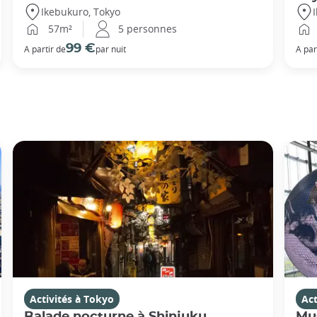
Ikebukuro, Tokyo
57m²
5 personnes
99 €
A partir de
par nuit
A par
Activités à Tokyo
Act
Balade nocturne à Shinjuku
Mus