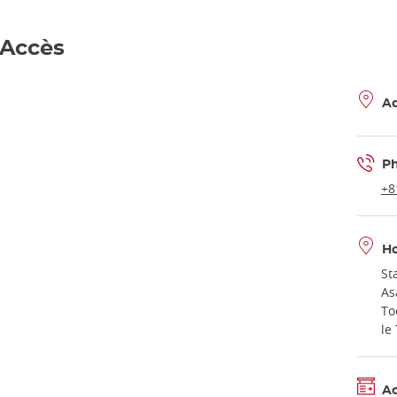
 Accès
Ad
P
+8
Ho
St
As
To
le
A