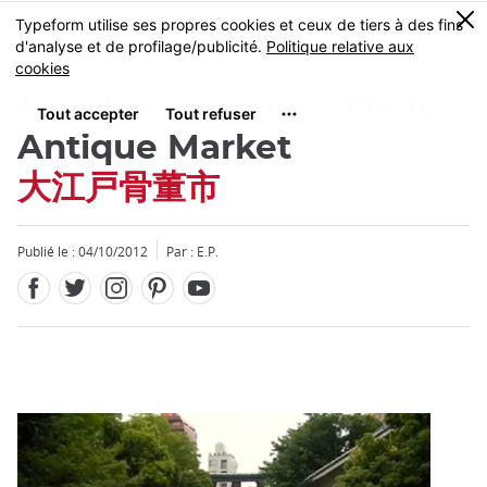
Facebook
Twitter
Instagram
Pinterest
Youtube
Skip
0
MENU
to
main
content
Marché aux puces Oedo
Antique Market
大江戸骨董市
Fermer
Publié le : 04/10/2012
Par : E.P.