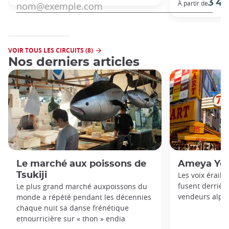
3 49
À partir de
VOIR TOUS LES CIRCUITS (8)
Nos derniers articles
Le marché aux poissons de
Ameya Yo
Tsukiji
Les voix érail
fusent derrièr
Le plus grand marché auxpoissons du
vendeurs alpag
monde a répété pendant les décennies
chaque nuit sa danse frénétique
etnourricière sur « thon » endia