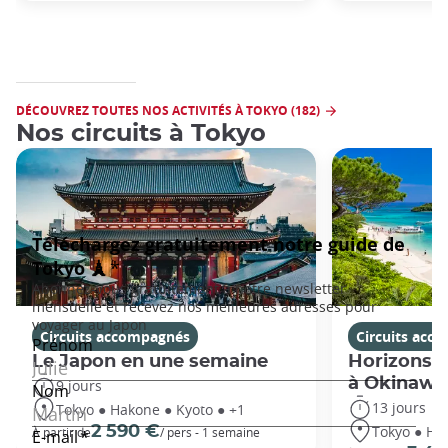
DÉCOUVREZ TOUTES NOS ACTIVITÉS À TOKYO (182)
Nos circuits à Tokyo
Circuits accompagnés
Circuits acc
Le Japon en une semaine
Horizons j
à Okinawa
9 jours
13 jours
Tokyo ● Hakone ● Kyoto ● +1
Tokyo ● Ha
2 590 €
À partir de
/ pers - 1 semaine