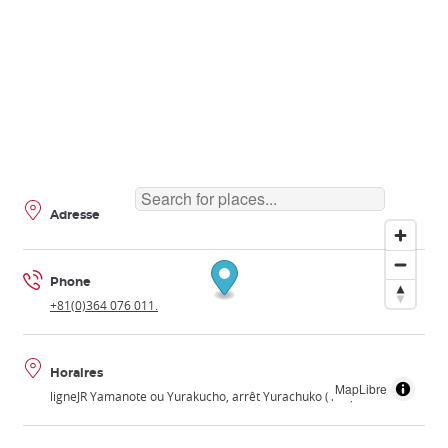
Adresse
Phone
+81(0)364 076 011.
Horaires
MapLibre
ligneJR Yamanote ou Yurakucho, arrêt Yurachuko (Y18).