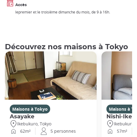
Accès
lepremier et le troisième dimanche du mois, de 9 à 16h.
Découvrez nos maisons à Tokyo
Maisons à Tokyo
Maisons à T
Asayake
Nishi-Ikeb
Ikebukuro, Tokyo
Ikebukuro,
62m²
5 personnes
57m²