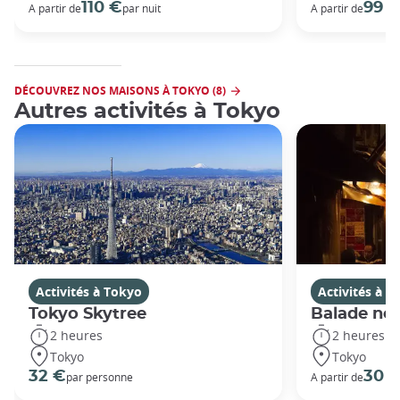
110 €
99 
A partir de
par nuit
A partir de
DÉCOUVREZ NOS MAISONS À TOKYO (8)
Autres activités à Tokyo
Activités à Tokyo
Activités à T
Tokyo Skytree
Balade noc
2 heures
2 heures
Tokyo
Tokyo
32 €
30 
par personne
A partir de