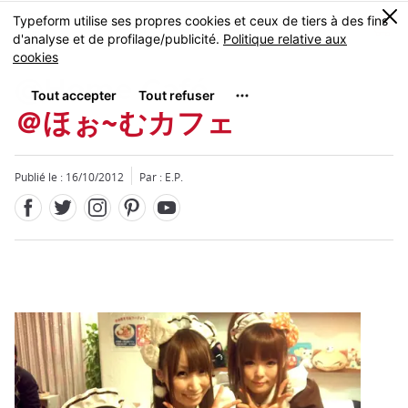
Facebook
Twitter
Instagram
Pinterest
Youtube
Skip
0
MENU
to
main
content
@Home Café
＠ほぉ~むカフェ
Publié le : 16/10/2012
Par : E.P.
Fermer