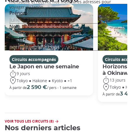
Circuits accompagnés
Circuits acc
Le Japon en une semaine
Horizons j
à Okinawa
9 jours
13 jours
Tokyo ● Hakone ● Kyoto ● +1
Tokyo ● Ha
2 590 €
À partir de
/ pers - 1 semaine
3 49
À partir de
VOIR TOUS LES CIRCUITS (8)
Nos derniers articles