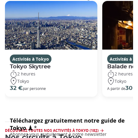
Activités à Tokyo
Activités à T
Tokyo Skytree
Balade noc
2 heures
2 heures
Tokyo
Tokyo
32 €
30 
par personne
A partir de
DÉCOUVREZ TOUTES NOS ACTIVITÉS À TOKYO (182)
Nos circuits à Tokyo