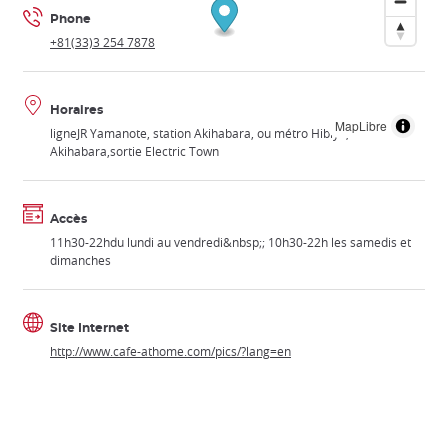
Phone
+81(33)3 254 7878
Horaires
MapLibre
ligneJR Yamanote, station Akihabara, ou métro Hibiya, station
Akihabara,sortie Electric Town
Accès
11h30-22hdu lundi au vendredi&nbsp;; 10h30-22h les samedis et
dimanches
Site Internet
http://www.cafe-athome.com/pics/?lang=en