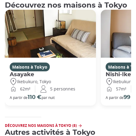
Découvrez nos maisons à Tokyo
Maisons à Tokyo
Maisons à T
Asayake
Nishi-Ikeb
Ikebukuro, Tokyo
Ikebukuro,
62m²
5 personnes
57m²
110 €
99 
A partir de
par nuit
A partir de
DÉCOUVREZ NOS MAISONS À TOKYO (8)
Autres activités à Tokyo