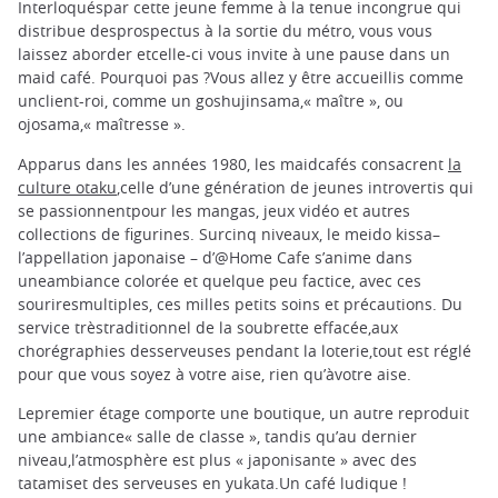
Interloquéspar cette jeune femme à la tenue incongrue qui
distribue desprospectus à la sortie du métro, vous vous
laissez aborder etcelle-ci vous invite à une pause dans un
maid café. Pourquoi pas ?Vous allez y être accueillis comme
unclient-roi, comme un goshujinsama,« maître », ou
ojosama,« maîtresse ».
Apparus dans les années 1980, les maidcafés consacrent
la
culture otaku
,celle d’une génération de jeunes introvertis qui
se passionnentpour les mangas, jeux vidéo et autres
collections de figurines. Surcinq niveaux, le meido kissa–
l’appellation japonaise – d’@Home Cafe s’anime dans
uneambiance colorée et quelque peu factice, avec ces
souriresmultiples, ces milles petits soins et précautions. Du
service trèstraditionnel de la soubrette effacée,aux
chorégraphies desserveuses pendant la loterie,tout est réglé
pour que vous soyez à votre aise, rien qu’àvotre aise.
Lepremier étage comporte une boutique, un autre reproduit
une ambiance« salle de classe », tandis qu’au dernier
niveau,l’atmosphère est plus « japonisante » avec des
tatamiset des serveuses en yukata.Un café ludique !