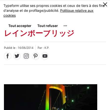
Facebook
Twitter
Instagram
Pinterest
Youtube
Skip
0
MENU
to
main
content
Rainbow Bridge
レインボーブリッジ
Publié le : 16/06/2014
Par : K.P.
Fermer