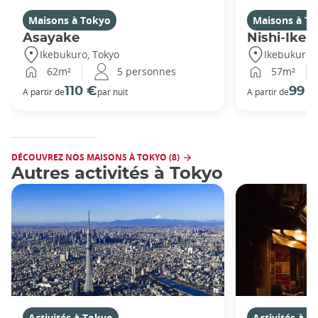
Maisons à Tokyo
Maisons à T
Asayake
Nishi-Ikeb
Ikebukuro, Tokyo
Ikebukuro,
62m²
5 personnes
57m²
110 €
99 
A partir de
par nuit
A partir de
DÉCOUVREZ NOS MAISONS À TOKYO (8)
Autres activités à Tokyo
Activités à Tokyo
Activités à T