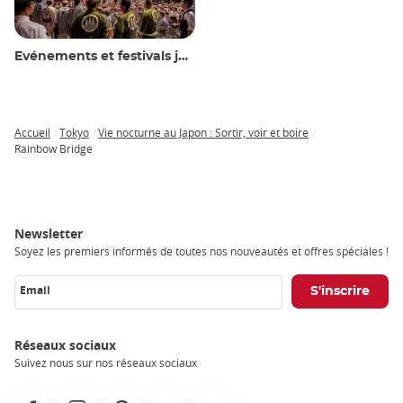
Evénements et festivals japonais
Accueil
Tokyo
Vie nocturne au Japon : Sortir, voir et boire
Breadcrumb
Rainbow Bridge
Newsletter
Soyez les premiers informés de toutes nos nouveautés et offres spéciales !
Email
Réseaux sociaux
Suivez nous sur nos réseaux sociaux
Facebook
Instagram
Pinterest
Youtube
X