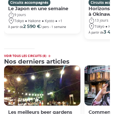
Circuits accompagnés
Circuits acc
Le Japon en une semaine
Horizons j
à Okinawa
9 jours
13 jours
Tokyo ● Hakone ● Kyoto ● +1
Tokyo ● Ha
2 590 €
À partir de
/ pers - 1 semaine
3 49
À partir de
VOIR TOUS LES CIRCUITS (8)
Nos derniers articles
Les meilleurs beer gardens
Comment f