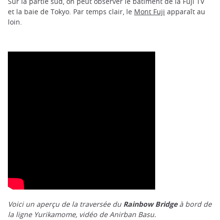
Sur la partie sud, on peut observer le bâtiment de la Fuji TV
et la baie de Tokyo. Par temps clair, le
Mont Fuji
apparaît au
loin.
Voici un aperçu de la traversée du
Rainbow Bridge
à bord de
la ligne Yurikamome, vidéo de Anirban Basu.