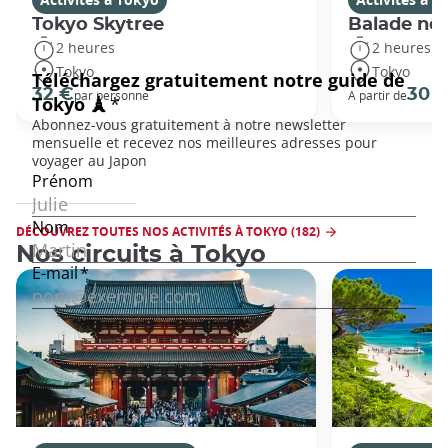
Tokyo Skytree
Balade noc
2 heures
2 heures
Tokyo
Tokyo
32 €
30 
par personne
A partir de
DÉCOUVREZ TOUTES NOS ACTIVITÉS À TOKYO (182)
Nos circuits à Tokyo