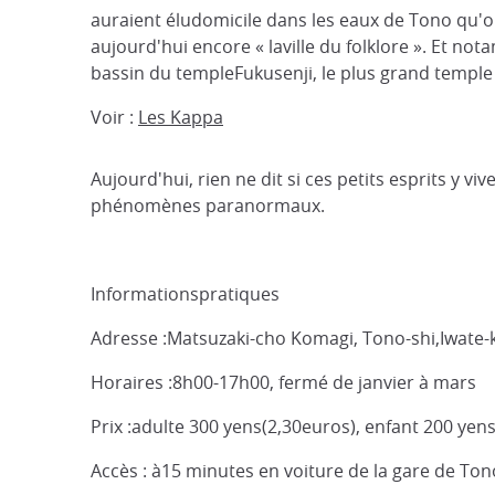
auraient éludomicile dans les eaux de Tono qu
aujourd'hui encore « laville du folklore ». Et no
bassin du templeFukusenji, le plus grand temple de
Voir :
Les Kappa
Aujourd'hui, rien ne dit si ces petits esprits y v
phénomènes paranormaux.
Informationspratiques
Adresse :Matsuzaki-cho Komagi, Tono-shi,Iwate-
Horaires :8h00-17h00, fermé de janvier à mars
Prix :adulte 300 yens(2,30euros), enfant 200 yens
Accès : à15 minutes en voiture de la gare de Ton