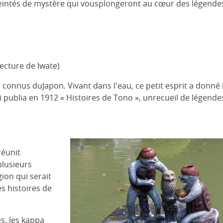
teintés de mystère qui vousplongeront au cœur des légende
fecture de Iwate)
s connus duJapon. Vivant dans l'eau, ce petit esprit a don
ui publia en 1912 « Histoires de Tono », unrecueil de légende
réunit
plusieurs
gion qui serait
s histoires de
, les kappa