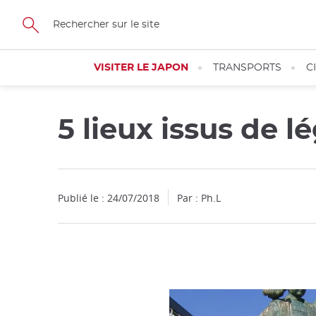
Facebook
Twitter
Instagram
Pinterest
Youtube
Skip
to
main
content
VISITER LE JAPON
TRANSPORTS
C
5 lieux issus de l
Fermer
Publié le : 24/07/2018
Par : Ph.L