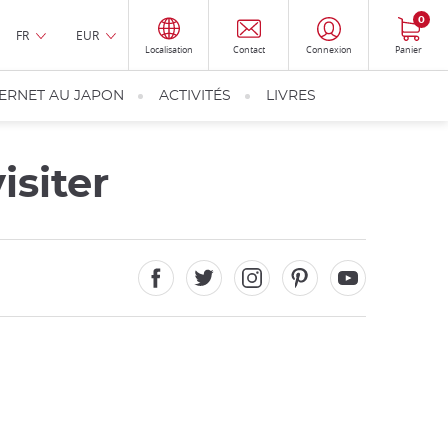
0
FR
EUR
Localisation
Contact
Connexion
Panier
TERNET AU JAPON
ACTIVITÉS
LIVRES
isiter