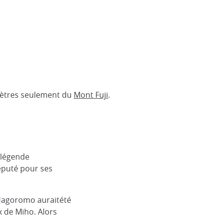
omètres seulement du
Mont Fuji
.
a légende
éputé pour ses
'Hagoromo auraitété
x de Miho. Alors