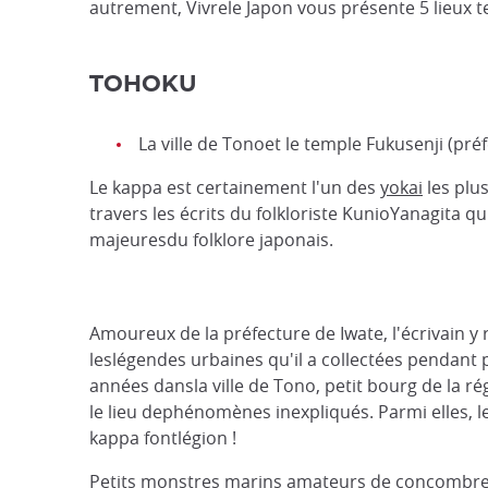
autrement, Vivrele Japon vous présente 5 lieux 
TOHOKU
La ville de Tonoet le temple Fukusenji (pré
Le kappa est certainement l'un des
yokai
les plu
travers les écrits du folkloriste KunioYanagita q
majeuresdu folklore japonais.
Amoureux de la préfecture de Iwate, l'écrivain y 
leslégendes urbaines qu'il a collectées pendant 
années dansla ville de Tono, petit bourg de la ré
le lieu dephénomènes inexpliqués. Parmi elles, le
kappa fontlégion !
Petits monstres marins amateurs de concombres