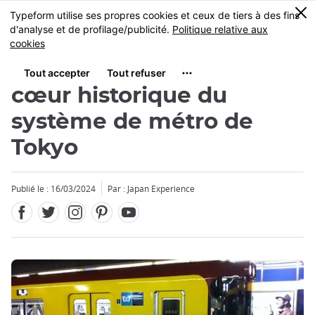
Facebook
Twitter
Instagram
Pinterest
Youtube
Skip
0
MENU
to
main
content
Ligne de métro Ginza : Le
cœur historique du
système de métro de
Tokyo
Fermer
Publié le : 16/03/2024
Par : Japan Experience