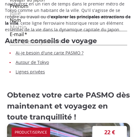
naviguerez en un rien de temps dans le premier métro de
Tokyo comme un habitant de la ville. Qu'il s'agisse de se
rendre au travail ou d'
explorer les principales attractions de
la ville
, cette ligne ferroviaire historique reste un élément
essentiel de la vie dans la dynamique capitale du Japon.
Autres conseils de voyage
Ai-je besoin d'une carte PASMO ?
Autour de Tokyo
Lignes privées
Obtenez votre carte PASMO dès
maintenant et voyagez en
toute tranquillité !
22 €
PRODUCT/SERVICE