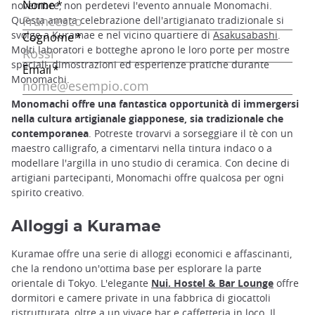
novembre, non perdetevi l'evento annuale Monomachi.
Questa amata celebrazione dell'artigianato tradizionale si
svolge a Kuramae e nel vicino quartiere di
Asakusabashi
.
Molti laboratori e botteghe aprono le loro porte per mostre
speciali, dimostrazioni ed esperienze pratiche durante
Monomachi.
Monomachi offre una fantastica opportunità di immergersi
nella cultura artigianale giapponese, sia tradizionale che
contemporanea
. Potreste trovarvi a sorseggiare il tè con un
maestro calligrafo, a cimentarvi nella tintura indaco o a
modellare l'argilla in uno studio di ceramica. Con decine di
artigiani partecipanti, Monomachi offre qualcosa per ogni
spirito creativo.
Alloggi a Kuramae
Kuramae offre una serie di alloggi economici e affascinanti,
che la rendono un'ottima base per esplorare la parte
orientale di Tokyo. L'elegante
Nui. Hostel & Bar Lounge
offre
dormitori e camere private in una fabbrica di giocattoli
ristrutturata, oltre a un vivace bar e caffetteria in loco. Il