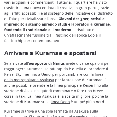
vari artigiani e commercianti. Tuttavia, il quartiere ha visto
trasferirsi una nuova ondata di creativi, in gran parte grazie
agli affitti accessibili e al sostegno delle iniziative del distretto
di Taito per rivitalizzare l'area.
Giovani designer, artisti e
imprenditori stanno aprendo studi e laboratori a Kuramae,
fondendo il tradizionale e il moderno
. Il risultato è
un'affascinante fusione tra il fascino dell'epoca Edo e il
fascino hipster contemporaneo.
Arrivare a Kuramae e spostarsi
Se arrivate all'
aeroporto di Narita
, avete diverse opzioni per
raggiungere Kuramae. La più rapida è quella di prendere il
Keisei Skyliner
fino a Ueno, per poi cambiare con la
linea
della metropolitana Asakusa
per la stazione di Kuramae. È
anche possibile prendere la linea principale Keisei fino alla
stazione di Asakusa, quindi camminare o fare una breve
corsa in taxi. La linea Asakusa è la scelta migliore, poiché la
stazione di Kuramae sulla
linea Oedo
è un po' più a nord.
Kuramae si trova a una sola fermata da
Asakusa
sulla
Asakusa Line. Si può anche fare una piacevole passeggiata