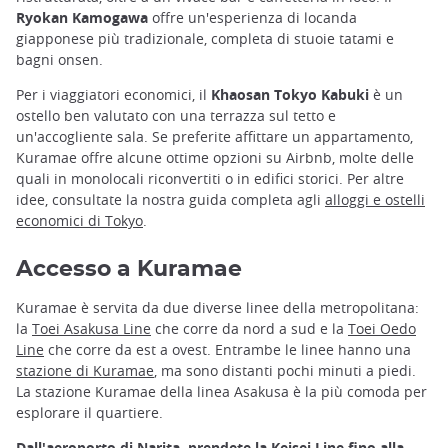
Ryokan Kamogawa
offre un'esperienza di locanda
giapponese più tradizionale, completa di stuoie tatami e
bagni onsen.
Per i viaggiatori economici, il
Khaosan Tokyo Kabuki
è un
ostello ben valutato con una terrazza sul tetto e
un'accogliente sala. Se preferite affittare un appartamento,
Kuramae offre alcune ottime opzioni su Airbnb, molte delle
quali in monolocali riconvertiti o in edifici storici. Per altre
idee, consultate la nostra guida completa agli
alloggi e ostelli
economici di Tokyo
.
Accesso a Kuramae
Kuramae è servita da due diverse linee della metropolitana:
la
Toei Asakusa Line
che corre da nord a sud e la
Toei Oedo
Line
che corre da est a ovest. Entrambe le linee hanno una
stazione di Kuramae
, ma sono distanti pochi minuti a piedi.
La stazione Kuramae della linea Asakusa è la più comoda per
esplorare il quartiere.
Dall'aeroporto di Narita, prendete la Keisei Line fino alla