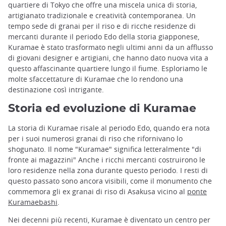
quartiere di Tokyo che offre una miscela unica di storia,
artigianato tradizionale e creatività contemporanea. Un
tempo sede di granai per il riso e di ricche residenze di
mercanti durante il periodo Edo della storia giapponese,
Kuramae è stato trasformato negli ultimi anni da un afflusso
di giovani designer e artigiani, che hanno dato nuova vita a
questo affascinante quartiere lungo il fiume. Esploriamo le
molte sfaccettature di Kuramae che lo rendono una
destinazione così intrigante.
Storia ed evoluzione di Kuramae
La storia di Kuramae risale al periodo Edo, quando era nota
per i suoi numerosi granai di riso che rifornivano lo
shogunato. Il nome "Kuramae" significa letteralmente "di
fronte ai magazzini" Anche i ricchi mercanti costruirono le
loro residenze nella zona durante questo periodo. I resti di
questo passato sono ancora visibili, come il monumento che
commemora gli ex granai di riso di Asakusa vicino al
ponte
Kuramaebashi
.
Nei decenni più recenti, Kuramae è diventato un centro per