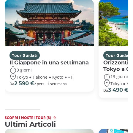
Tour Guidati
Tour Guidati
Il Giappone in una settimana
Orizzonti 
Tokyo a O
9 giorni
13 giorni
Tokyo ● Hakone ● Kyoto ● +1
Tokyo ● Ha
2 590 €
Da
/ pers - 1 settimana
3 490 €
Da
/ 
SCOPRI I NOSTRI TOUR (3)
Ultimi Articoli