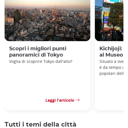
Scopri i migliori punti
Kichijoji: 
panoramici di Tokyo
al Museo G
Voglia di scoprire Tokyo dall'alto?
Situato a ovest 
è da tempo uno
popolari della 
Leggi l'articolo
Tutti i temi della città