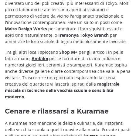
diventato uno dei poli creativi più interessanti di Tokyo. Molti
piccoli laboratori e atelier sono aperti ai visitatori e
permettono di vedere da vicino l'artigianato tradizionale e
l'innovazione contemporanea. Fate un salto in posti come
Maito Design Works
per ammirare i loro squisiti tessuti e
abiti tinti naturalmente, o
Iremonya Tokyo Branch
per
ammirare le loro scatole di legno meticolosamente lavorate.
Tra gli altri locali spiccano
Shop M+
per gli articoli in pelle
fatti a mano,
Ambika
per le forniture di cucina indiana e
numerosi gioiellieri, ceramisti e stampatori. Kuramae ospita
anche diverse gallerie d'arte contemporanea che vale la pena
visitare. Trascorrere una giornata esplorando la scena
creativa del quartiere vi lascerà ispirati dalla
magistrale
miscela di tecniche della vecchia scuola e sensibilità
moderna
.
Cenare e rilassarsi a Kuramae
A Kuramae non mancano le delizie culinarie, dai ristoranti
della vecchia scuola a quelli nuovi e alla moda. Provate i pasti
e gli spuntini salutari a base di riso di
Asumo
, oppure