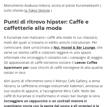
Monumento Asakusa-mikura, vicino al ponte Kuramaebashi (
sullo sfondo
la Tokyo Skytree
)
Punti di ritrovo hipster: Caffè e
caffetterie alla moda
A Kuramae non mancano i caffè alla moda in cui rilassarsi,
molti dei quali si trovano in edifici antichi ristrutturati. Per
cominciare, date un'occhiata a
Nui. Hostel & Bar Lounge
, che
serve un ottimo caffè e colazioni leggere in uno spazio
informale che incoraggia il contatto con i compagni di viaggio.
Gli appassionati di caffè vorranno visitare il
Leaves Coffee
Apartment per
i suoi chicchi di caffè norvegese di alta qualità
tostati in loco.
Altri punti di riferimento sono il Moriyu Cafe Gallery, a tema
librario, la caffetteria vintage-industriale Kakimori, annessa al
suo studio di appunti, e l'accogliente Miru Cafe. Molti dei
caffè di Kuramae si trasformano in vivaci bar lounge la sera.
Sorseggiare un cappuccino o un cocktail mentre si
scambiano storie con la gente del posto e gli stranieri è la