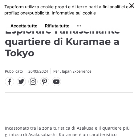
Facebook
Twitter
Instagram
Pinterest
Youtube
Skip
0
MENU
to
main
content
Esplorare l'affascinante
quartiere di Kuramae a
Tokyo
Pubblicato il : 20/03/2024
Per : Japan Experience
Incastonato tra la zona turistica di Asakusa e il quartiere più
grintoso di Asakusabashi, Kuramae è un caratteristico