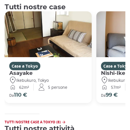
Tutti nostre case
Case a Tokyo
Case a Tokyo
Asayake
Nishi-Ikeb
Ikebukuro, Tokyo
Ikebukuro,
62m²
5 persone
57m²
110 €
99 €
Da
Da
TUTTI NOSTRE CASE A TOKYO (8)
Tutti nostre attività