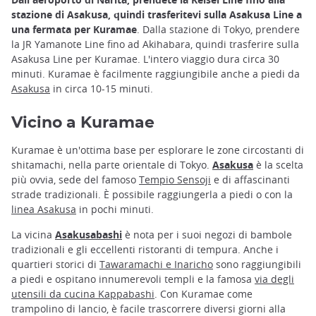
stazione di Asakusa, quindi trasferitevi sulla Asakusa Line a
una fermata per Kuramae
. Dalla stazione di Tokyo, prendere
la JR Yamanote Line fino ad Akihabara, quindi trasferire sulla
Asakusa Line per Kuramae. L'intero viaggio dura circa 30
minuti. Kuramae è facilmente raggiungibile anche a piedi da
Asakusa
in circa 10-15 minuti.
Vicino a Kuramae
Kuramae è un'ottima base per esplorare le zone circostanti di
shitamachi, nella parte orientale di Tokyo.
Asakusa
è la scelta
più ovvia, sede del famoso
Tempio Sensoji
e di affascinanti
strade tradizionali. È possibile raggiungerla a piedi o con la
linea Asakusa
in pochi minuti.
La vicina
Asakusabashi
è nota per i suoi negozi di bambole
tradizionali e gli eccellenti ristoranti di tempura. Anche i
quartieri storici di
Tawaramachi e Inaricho
sono raggiungibili
a piedi e ospitano innumerevoli templi e la famosa
via degli
utensili da cucina Kappabashi
. Con Kuramae come
trampolino di lancio, è facile trascorrere diversi giorni alla