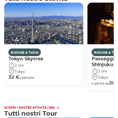
Attività a Tokio
Attività a To
Tokyo Skytree
Passeggiat
Shinjuku
2 ore
2 ore
Tokyo
Tokyo
32 €
a persona
30 
A partire da
SCOPRI I NOSTRE ATTIVITÀ (180)
Tutti nostri Tour