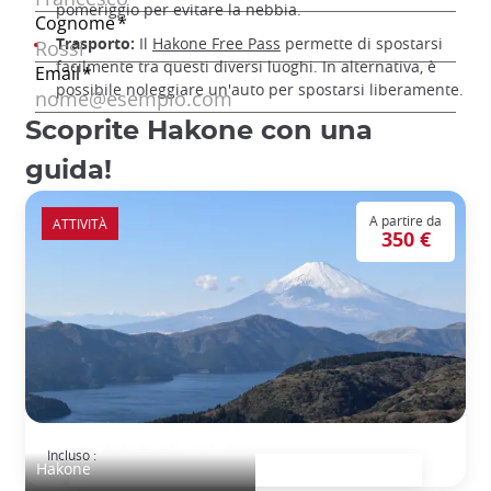
pomeriggio per evitare la nebbia.
Trasporto:
Il
Hakone Free Pass
permette di spostarsi
facilmente tra questi diversi luoghi. In alternativa, è
possibile noleggiare un'auto per spostarsi liberamente.
Scoprite Hakone con una
guida!
A partire da
ATTIVITÀ
350 €
Alla scoperta di Hakone
Incluso :
Hakone