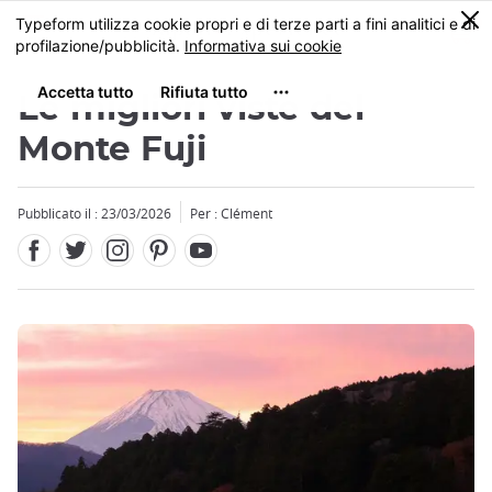
Facebook
Twitter
Instagram
Pinterest
Youtube
Skip
0
MENU
to
main
content
Le migliori viste del
Monte Fuji
Pubblicato il : 23/03/2026
Per : Clément
Close
Close