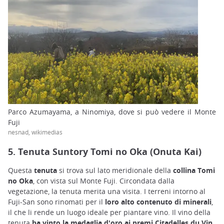
Parco Azumayama, a Ninomiya, dove si può vedere il Monte
Fuji
nesnad, wikimedias
5. Tenuta Suntory Tomi no Oka (Onuta Kai)
Questa
tenuta
si trova sul lato meridionale della
collina Tomi
no Oka
, con vista sul Monte Fuji. Circondata dalla
vegetazione, la tenuta merita una visita. I terreni intorno al
Fuji-San sono rinomati per il
loro alto contenuto di minerali
,
il che li rende un luogo ideale per piantare vino. Il vino della
tenuta
ha vinto la medaglia d'oro ai premi Citadelles du Vin