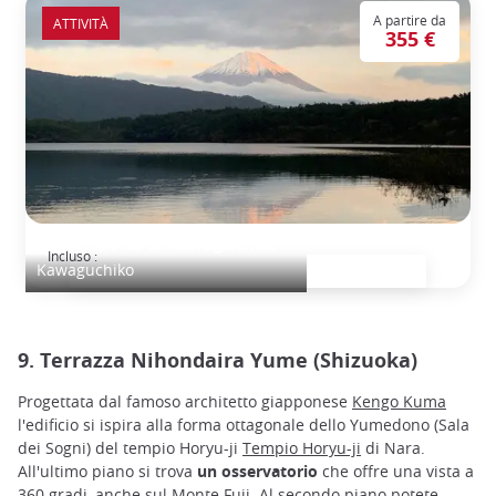
A partire da
ATTIVITÀ
355 €
Alla scoperta di Kawaguchiko
Incluso :
Kawaguchiko
9. Terrazza Nihondaira Yume (Shizuoka)
Progettata dal famoso architetto giapponese
Kengo Kuma
l'edificio si ispira alla forma ottagonale dello Yumedono (Sala
dei Sogni) del tempio Horyu-ji
Tempio Horyu-ji
di Nara.
All'ultimo piano si trova
un osservatorio
che offre una vista a
360 gradi, anche sul Monte Fuji. Al secondo piano potete