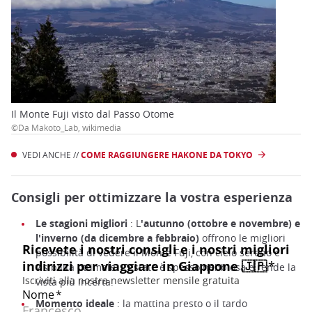
Il Monte Fuji visto dal Passo Otome
©Da Makoto_Lab, wikimedia
VEDI ANCHE //
COME RAGGIUNGERE HAKONE DA TOKYO
Consigli per ottimizzare la vostra esperienza
Le stagioni migliori
: L
'autunno (ottobre e novembre) e
l'inverno (da dicembre a febbraio)
offrono le migliori
possibilità di vedere il Monte Fuji, con cielo sereno e
visibilità ottimale. L'estate è spesso nebbiosa e rende la
vista più incerta.
Momento ideale
: la mattina presto o il tardo