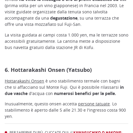
(prima volta per un vino giapponese) in Francia nel 2003. Le
visite guidate organizzate dalla tenuta sono talvolta
accompagnate da una
degustazione
, su una terrazza che
offre una vista mozzafiato sul Fuji-San.
La visita guidata ai campi costa 1.000 yen, ma le terrazze sono
accessibili gratuitamente. La cantina mette a disposizione
bus navetta gratuiti dalla stazione JR di Kofu.
6. Hottarakashi Onsen (Yatsubo)
Hottarakashi Onsen
è uno stabilimento termale con bagni
che si affacciano sul Monte Fuji. Qui è possibile rilassarsi
in
due vasche
d'acqua con
numerosi benefici per la pelle.
Inusualmente, questo onsen accetta
persone tatuate
. Lo
stabilimento è aperto dalle 5 alle 21.30 e l'ingresso costa 900
yen.
PER SAPERNE DI PIÙ, CLICCATE QUI: //
KAWAGUCHIKO O HAKONE: