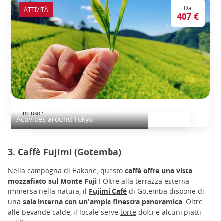
Da
ATTIVITÀ
407 €
Tour dei campi da tè di Shizuoka
Incluso :
Activities around Tokyo
3. Caffè Fujimi (Gotemba)
Nella campagna di Hakone, questo
caffè offre una vista
mozzafiato sul Monte Fuji
! Oltre alla terrazza esterna
immersa nella natura, il
Fujimi Café
di Gotemba dispone di
una
sala interna con
un'ampia finestra panoramica
. Oltre
alle bevande calde, il locale serve
torte
dolci e alcuni piatti