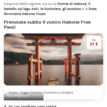
trasporto della regione, tra cui la
funivia di Hakone, il
battello sul lago Ashi, la funicolare, gli autobus
e la
linea
ferroviaria Hakone Tozan
.
Prenotate subito il vostro Hakone Free
Pass!
Da
31 €
Hakone Free Pass
Incluso : Viaggio illimitato, Economico e semplice
Pass Regionali
4. In un ryokan con vista