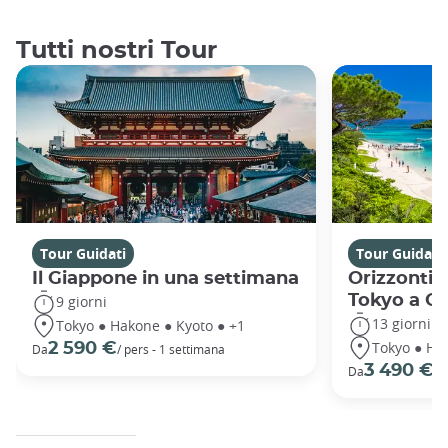
Tutti nostri Tour
Tour Guidati
Tour Guidati
Il Giappone in una settimana
Orizzonti 
Tokyo a O
9 giorni
13 giorni
Tokyo ● Hakone ● Kyoto ● +1
Tokyo ● Ha
2 590 €
Da
/ pers - 1 settimana
3 490 €
Da
/ 