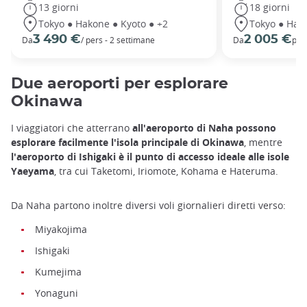
13 giorni
18 giorni
Tokyo ● Hakone ● Kyoto ● +2
Tokyo ● Hako
3 490 €
2 005 €
Da
/ pers - 2 settimane
Da
per
Due aeroporti per esplorare
Okinawa
I viaggiatori che atterrano
all'aeroporto di Naha possono
esplorare facilmente l'isola principale di Okinawa
, mentre
l'aeroporto di Ishigaki è il punto di accesso ideale alle isole
Yaeyama
, tra cui Taketomi, Iriomote, Kohama e Hateruma.
Da Naha partono inoltre diversi voli giornalieri diretti verso:
Miyakojima
Ishigaki
Kumejima
Yonaguni