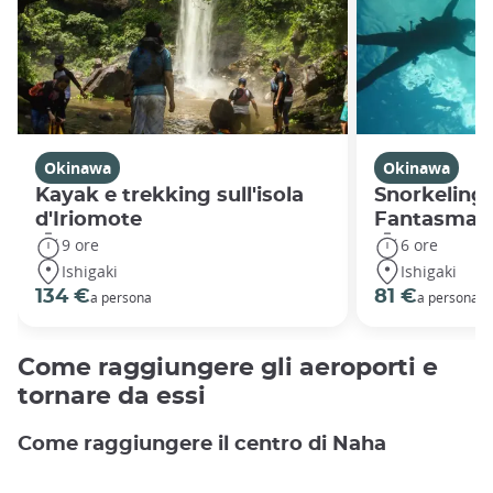
Okinawa
Okinawa
Kayak e trekking sull'isola
Snorkeling s
d'Iriomote
Fantasma di
9 ore
6 ore
Ishigaki
Ishigaki
134 €
81 €
a persona
a persona
Come raggiungere gli aeroporti e
tornare da essi
Come raggiungere il centro di Naha