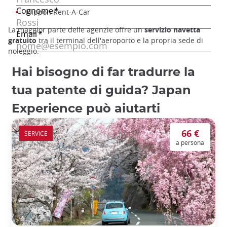
Nippon Rent-A-Car
La maggior parte delle agenzie offre un
servizio navetta
gratuito
tra il terminal dell'aeroporto e la propria sede di
noleggio.
Hai bisogno di far tradurre la
tua patente di guida? Japan
Experience può aiutarti
66 €
SERVICE
a persona