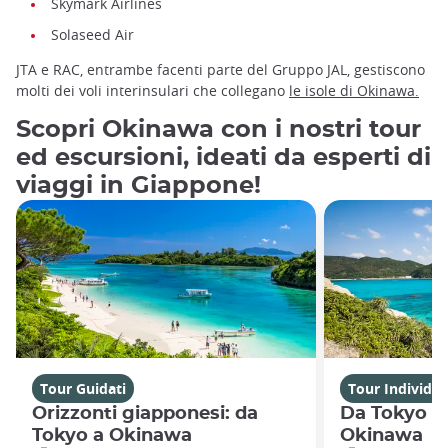
Skymark Airlines
Solaseed Air
JTA e RAC, entrambe facenti parte del Gruppo JAL, gestiscono
molti dei voli interinsulari che collegano
le isole di Okinawa.
Scopri Okinawa con i nostri tour
ed escursioni, ideati da esperti di
viaggi in Giappone!
Tour Guidati
Tour Individua
Orizzonti giapponesi: da
Da Tokyo al
Tokyo a Okinawa
Okinawa