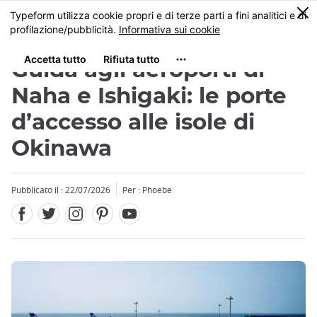
Facebook
Twitter
Instagram
Pinterest
Youtube
Skip
0
MENU
to
main
content
Guida agli aeroporti di
Naha e Ishigaki: le porte
d’accesso alle isole di
Okinawa
Pubblicato il : 22/07/2026
Per : Phoebe