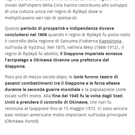
inviati dall'impero della Cina hanno contribuito allo sviluppo
di una cultura unica nel regno di Ryûkyû dove si
moltiplicavano vari tipi di spettacoli.
Questo
periodo di prosperità e indipendenza doveva
concludersi nel 1606
quando il regno di Ryûkyû fu posto sotto
il controllo della regione di Satsuma (l'odierna
Kagoshima
,
sull'isola di Kyûshu). Nel 1875, nell'era Meiji (1868-1912)
,
il
regno di Ryûkyû fu abolito,
il Giappone imperiale annesse
l'arcipelago e Okinawa divenne una prefettura del
Giappone.
Poco più di mezzo secolo dopo, le
isole furono teatro di
pesanti combattimenti tra il Giappone e le forze alleate
durante la seconda guerra mondiale
e la popolazione civile
locale soffrì molto. Alla
fine del 1945 fu la volta degli Stati
Uniti a prendere il controllo di Okinawa,
che non fu
restituita al Giappone fino al 15 maggio 1972. Ci sono ancora
basi militari americane molto importanti sull'isola principale
(Okinawa
hontô
).