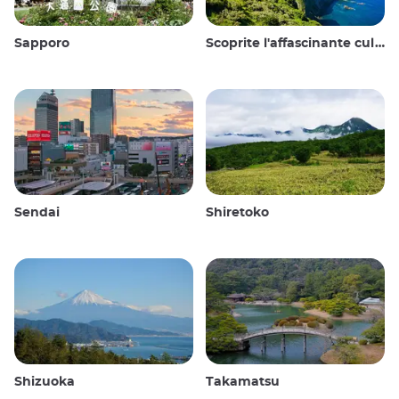
Sapporo
Scoprite l'affascinante cultura e i paesaggi mozzafiato delle Isole Oki in Giappone
Sendai
Shiretoko
Shizuoka
Takamatsu